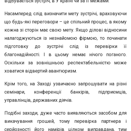
відбувається зустріч, в У країні чи за її межами.
Насамперед слід визначити мету зустрічі, враховуючи
що будь-які переговори – це спільний процес, в якому
кожна зі сторін має свою мету. Якщо ділові відносини
налагоджуються із незнайомою фірмою, то починати
підготовку до зустрічі слід із перевірки її
благонадійності. І в цьому немає нічого поганого.
Оскільки за зовнішньою респектабельністю може
ховатися відвертий авантюризм.
Крім того, на Заході узвичаєно запрошувати на різні
семінари, конференції банкірів, підприємців,
управлінців, державних діячів.
Подібні заходи, дуже часто виявляються засобом для
викачування грошей, тому перевірка партнера і
серйозності його намірів цілком виправдана, тим