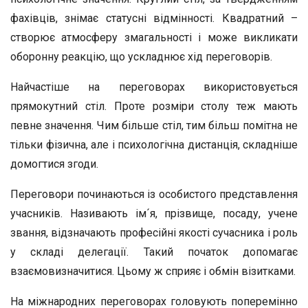
фахівців, знімає статусні відмінності. Квадратний –
створює атмосферу змагальності і може викликати
оборонну реакцію, що ускладнює хід переговорів.
Найчастіше на переговорах використовується
прямокутний стіл. Проте розміри столу теж мають
певне значення. Чим більше стіл, тим більш помітна не
тільки фізична, але і психологічна дистанція, складніше
домогтися згоди.
Переговори починаються із особистого представлення
учасників. Називають ім´я, прізвище, посаду, учене
звання, відзначають професійні якості сучасника і роль
у складі делегації. Такий початок допомагає
взаємовизначитися. Цьому ж сприяє і обмін візитками.
На міжнародних переговорах головують поперемінно