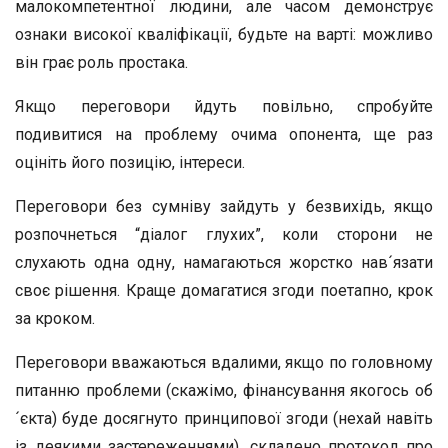
малокомпетентної людини, але часом демонструє
ознаки високої кваліфікації, будьте на варті: можливо
він грає роль простака.
Якщо переговори йдуть повільно, спробуйте
подивитися на проблему очима опонента, ще раз
оцініть його позицію, інтереси.
Переговори без сумніву зайдуть у безвихідь, якщо
розпочнеться “діалог глухих”, коли сторони не
слухають одна одну, намагаються жорстко нав´язати
своє рішення. Краще домагатися згоди поетапно, крок
за кроком.
Переговори вважаються вдалими, якщо по головному
питанню проблеми (скажімо, фінансування якогось об
´єкта) буде досягнуто принципової згоди (нехай навіть
із деякими застереженнями), складено протокол про