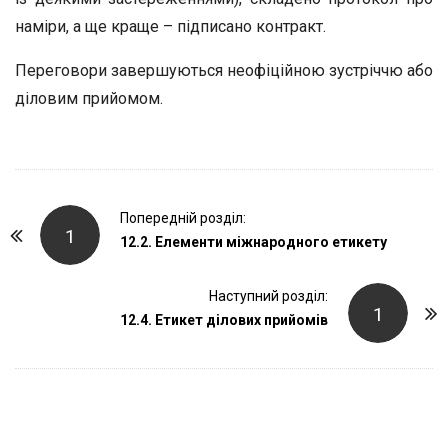
наміри, а ще краще – підписано контракт.
Переговори завершуються неофіційною зустріччю або
діловим прийомом.
P
Попередній розділ:
1
o
12.2. Елементи міжнародного етикету
s
t
Наступний розділ:
1
12.4. Етикет ділових прийомів
N
a
v
i
g