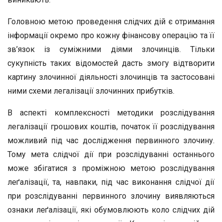
Головною метою проведення слідчих дій є отримання
інформації окремо про кожну фінансову операцію та її
зв’язок із суміжними діями злочинців. Тільки
сукупність таких відомостей дасть змогу відтворити
картину злочинної діяльності злочинців та застосовані
ними схеми легалізації злочинних прибутків.
В аспекті комплексності методики розслідування
легалізації грошових коштів, початок її розслідування
можливий під час дослідження первинного злочину.
Тому мета слідчої дії при розслідуванні останнього
може збігатися з проміжною метою розслідування
леґалізації, та, навпаки, під час виконання слідчої дії
при розслідуванні первинного злочину виявляються
ознаки леґалізації, які обумовлюють коло слідчих дій