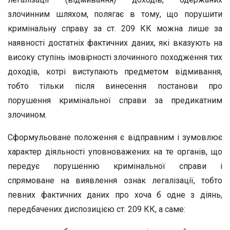
злочинним шляхом, полягає в тому, що порушити
кримінальну справу за ст. 209 КК можна лише за
наявності достатніх фактичних даних, які вказують на
високу ступінь імовірності злочинного походження тих
доходів, котрі виступають предметом відмивання,
тобто тільки після винесення постанови про
порушення кримінальної справи за предикатним
злочином.
Сформульоване положення є відправним і зумовлює
характер діяльності уповноважених на те органів, що
передує порушенню кримінальної справи і
спрямоване на виявлення ознак легалізації, тобто
певних фактичних даних про хоча б одне з діянь,
передбачених диспозицією ст. 209 КК, а саме: