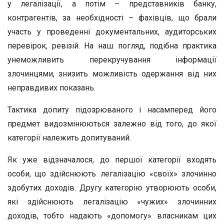
у легалізації, а потім – представників банку,
контрагентів, за необхідності – фахівців, що брали
участь у проведенні документальних, аудиторських
перевірок, ревізій. На наш погляд, подібна практика
унеможливить перекручування інформації
злочинцями, знизить можливість одержання від них
неправдивих показань.
Тактика допиту підозрюваного і насамперед його
предмет видозмінюються залежно від того, до якої
категорії належить допитуваний.
Як уже відзначалося, до першої категорії входять
особи, що здійснюють легалізацію «своїх» злочинно
здобутих доходів. Другу категорію утворюють особи,
які здійснюють легалізацію «чужих» злочинних
доходів, тобто надають «допомогу» власникам цих