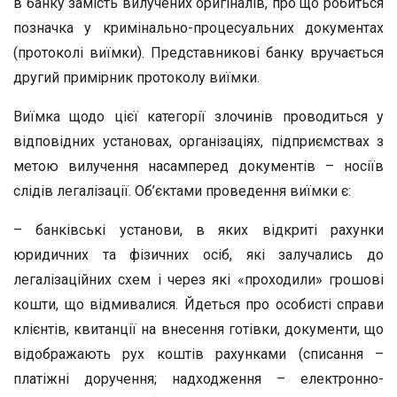
в банку замість вилучених оригіналів, про що робиться
позначка у кримінально-процесуальних документах
(протоколі виїмки). Представникові банку вручається
другий примірник протоколу виїмки.
Виїмка щодо цієї категорії злочинів проводиться у
відповідних установах, організаціях, підприємствах з
метою вилучення насамперед документів – носіїв
слідів легалізації. Об’єктами проведення виїмки є:
– банківські установи, в яких відкриті рахунки
юридичних та фізичних осіб, які залучались до
легалізаційних схем і через які «проходили» грошові
кошти, що відмивалися. Йдеться про особисті справи
клієнтів, квитанції на внесення готівки, документи, що
відображають рух коштів рахунками (списання –
платіжні доручення; надходження – електронно-