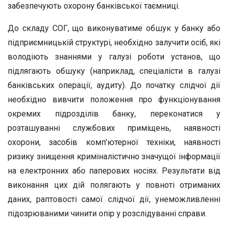
забезпечують охорону банківської таємниці.
До складу СОГ, що виконуватиме обшук у банку або
підприємницькій структурі, необхідно залучити осіб, які
володіють знаннями у галузі роботи установ, що
підлягають обшуку (наприклад, спеціалісти в галузі
банківських операції, аудиту). До початку слідчої дії
необхідно вивчити положення про функціонування
окремих підрозділів банку, переконатися у
розташуванні службових приміщень, наявності
охорони, засобів комп’ютерної техніки, наявності
ризику знищення криміналістично значущої інформації
на електронних або паперових носіях. Результати від
виконання цих дій полягають у повноті отриманих
даних, раптовості самої слідчої дії, унеможливленні
підозрюваними чинити опір у розслідуванні справи.