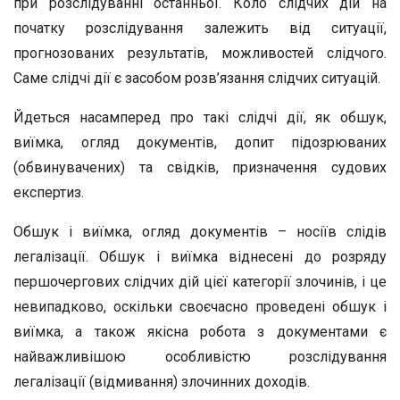
при розслідуванні останньої. Коло слідчих дій на
початку розслідування залежить від ситуації,
прогнозованих результатів, можливостей слідчого.
Саме слідчі дії є засобом розв’язання слідчих ситуацій.
Йдеться насамперед про такі слідчі дії, як обшук,
виїмка, огляд документів, допит підозрюваних
(обвинувачених) та свідків, призначення судових
експертиз.
Обшук і виїмка, огляд документів – носіїв слідів
легалізації. Обшук і виїмка віднесені до розряду
першочергових слідчих дій цієї категорії злочинів, і це
невипадково, оскільки своєчасно проведені обшук і
виїмка, а також якісна робота з документами є
найважливішою особливістю розслідування
легалізації (відмивання) злочинних доходів.