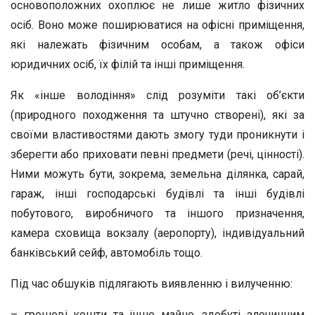
основоположних охоплює не лише житло фізичних
осіб. Воно може поширюватися на офісні приміщення,
які належать фізичним особам, а також офіси
юридичних осіб, їх філій та інші приміщення.
Як «інше володіння» слід розуміти такі об’єкти
(природного походження та штучно створені), які за
своїми властивостями дають змогу туди проникнути і
зберегти або приховати певні предмети (речі, цінності).
Ними можуть бути, зокрема, земельна ділянка, сарай,
гараж, інші господарські будівлі та інші будівлі
побутового, виробничого та іншого призначення,
камера сховища вокзалу (аеропорту), індивідуальний
банківський сейф, автомобіль тощо.
Під час обшуків підлягають виявленню і вилученню:
– грошові кошти та інше майно, здобуті злочинним