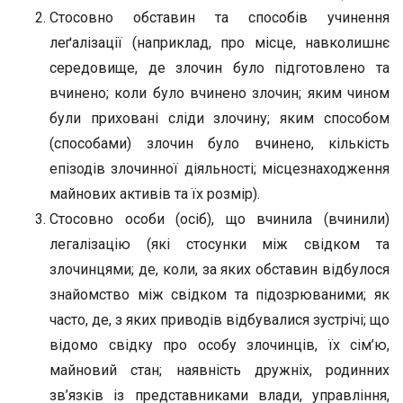
Стосовно обставин та способів учинення
леґалізації (наприклад, про місце, навколишнє
середовище, де злочин було підготовлено та
вчинено; коли було вчинено злочин; яким чином
були приховані сліди злочину; яким способом
(способами) злочин було вчинено, кількість
епізодів злочинної діяльності; місцезнаходження
майнових активів та їх розмір).
Стосовно особи (осіб), що вчинила (вчинили)
легалізацію (які стосунки між свідком та
злочинцями; де, коли, за яких обставин відбулося
знайомство між свідком та підозрюваними; як
часто, де, з яких приводів відбувалися зустрічі; що
відомо свідку про особу злочинців, їх сім’ю,
майновий стан; наявність дружніх, родинних
зв’язків із представниками влади, управління,