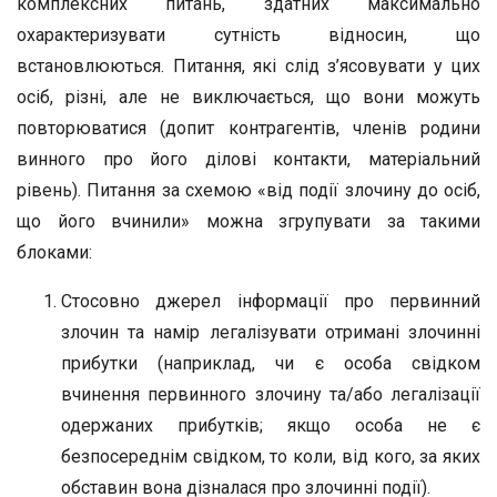
комплексних питань, здатних максимально
охарактеризувати сутність відносин, що
встановлюються. Питання, які слід з’ясовувати у цих
осіб, різні, але не виключається, що вони можуть
повторюватися (допит контрагентів, членів родини
винного про його ділові контакти, матеріальний
рівень). Питання за схемою «від події злочину до осіб,
що його вчинили» можна згрупувати за такими
блоками:
Стосовно джерел інформації про первинний
злочин та намір легалізувати отримані злочинні
прибутки (наприклад, чи є особа свідком
вчинення первинного злочину та/або легалізації
одержаних прибутків; якщо особа не є
безпосереднім свідком, то коли, від кого, за яких
обставин вона дізналася про злочинні події).