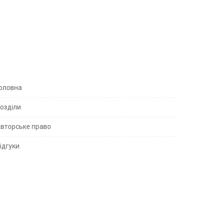
S
оловна
озділи
вторське право
S
ідгуки