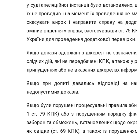
у суді апеляційної інстанції було встановлено,
їх не проводив і на момент їх проведення не м
скасувати вирок і направити справу на дода
змінив рішення у справі, застосувавши ст. 75 
України для проведення додаткової перевірки.
Якщо докази одержані з джерел, не зазначених 
слідчих дій, які не передбачені КПК, а також у 
припущеннях або не вказаних джерелах інформа
Якщо при допиті давались відповіді на нав
недопустимих доказів.
Якщо були порушені процесуальні правила збир
1 ст. 79 КПК) або з порушенням порядку фіксу
заборон та обмежень, встановлених щодо окрем
як свідки (ст. 69 КПК), а також із порушенням