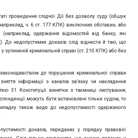
аті проведення слідчої Дії без дозволу суду (обшук
наприклад, ч. 6 ст. 177 КПК) виключних обставин, або
у (наприклад, одержання відомостей від банку, які
. До недопустимих доказів слід віднести й такі, що
у зупиненій кримінальній справі (ст. 210 КПК) або без
м законодавством до порушення кримінальної справи
зняття інформації з каналів зв’язку чи накладення
тею 31 Конституції винятки з таємниці листування,
спонденції можуть бути встановлені тільки судом, то
випадку також веде до недопустимості одержаного
.
пустимості доказів, переданих у порядку правової