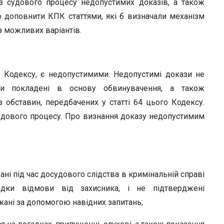
з судового процесу недопустимих доказів, а також
но доповнити КПК статтями, які б визначали механізм
із можливих варіантів.
 Кодексу, є недопустимими. Недопустимі докази не
 покладені в основу обвинувачення, а також
 обставин, передбачених у статті 64 цього Кодексу.
удового процесу. Про визнання доказу недопустимим
ані під час досудового слідства в кримінальній справі
адки відмови від захисника, і не підтверджені
жані за допомогою навідних запитань;