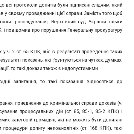
 що всі протоколи допитів були підписані слідчим, який
ав у своєму провадженні цієї справи. Замість того щоб
ткове розслідування, Верховний суд України тільки
КК, і повідомив про порушення Генеральну прокуратуру
у ч. 2 ст. 65 КПК, або в результаті проведення таких
результаті показань, які ґрунтуються на чутках, думках,
ції, то такі докази також є недопустимими.
ідні запитання, то такі показання відносяться до
ання, приєднання до кримінальної справи доказів (ч.
вання процесуальних дій (ст. 85, 85-1, 85-2 КПК) і
их категорій громадян, які не можуть бути допитані
 процедури допиту неповнолітніх (ст. 168 КПК), такі