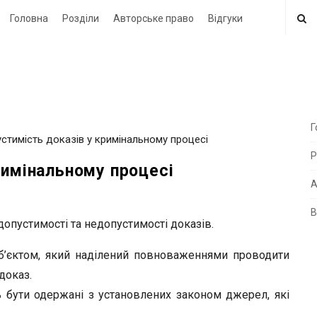
Головна
Розділи
Авторське право
Відгуки
Г
стимість доказів у кримінальному процесі
i
Р
t
римінальному процесі
e
А
В
i
пустимості та недопустимості доказів.
d
б’єктом, який наділений повноваженнями проводити
e
доказ.
b
 бути одержані з установлених законом джерел, які
a