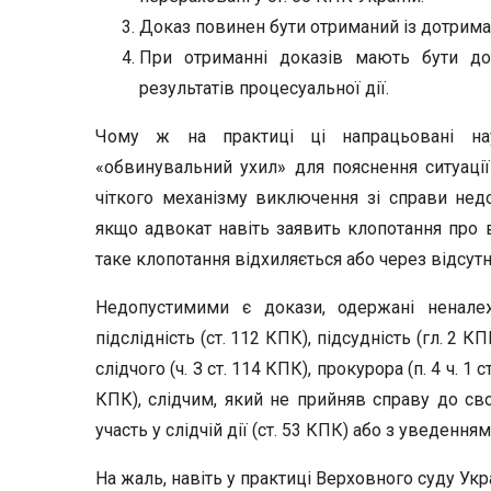
Доказ повинен бути отриманий із дотрима
При отриманні доказів мають бути дот
результатів процесуальної дії.
Чому ж на практиці ці напрацьовані на
«обвинувальний ухил» для пояснення ситуації
чіткого механізму виключення зі справи недоп
якщо адвокат навіть заявить клопотання про 
таке клопотання відхиляється або через відсутн
Недопустимими є докази, одержані ненале
підслідність (ст. 112 КПК), підсудність (гл. 2 
слідчого (ч. З ст. 114 КПК), прокурора (п. 4 ч. 1 
КПК), слідчим, який не прийняв справу до сво
участь у слідчій дії (ст. 53 КПК) або з уведення
На жаль, навіть у практиці Верховного суду Укр