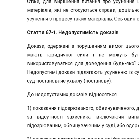
Отже, для вирішення питання про усунення і
матеріалів, які не стосуються справи, доціль
усунення з процесу таких матеріалів. Ось один 
Стаття 67-1. Недопустимість доказів
Докази, одержані з порушенням вимог цього
мають юридичної сили і не можуть бути
використовуватися для доведення будь-якої з
Недопустимі докази підлягають усуненню із с
суд постановляє ухвалу (постанову).
До недопустимих доказів відносяться:
1) показання підозрюваного, обвинуваченого, д
за відсутності захисника, включаючи вип
підозрюваним, обвинуваченим у суді, або одер