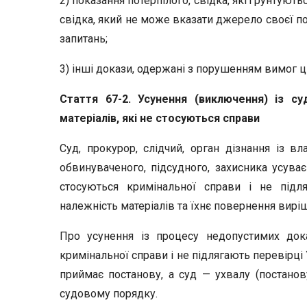
2) показання потерпілого, свідка, які ґрунтують
свідка, який не може вказати джерело своєї п
запитань;
3) інші докази, одержані з порушенням вимог ц
Стаття 67-2. Усунення (виключення) із с
матеріалів, які не стосуються справи
Суд, прокурор, слідчий, орган дізнання із вл
обвинуваченого, підсудного, захисника усуває
стосуються кримінальної справи і не підл
належність матеріалів та їхнє повернення вирі
Про усунення із процесу недопустимих дока
кримінальної справи і не підлягають перевірці 
приймає постанову, а суд — ухвалу (постанов
судовому порядку.