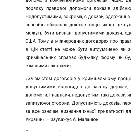
допомоги компетентними органами інших дер
порядку правової допомоги доказів здійсню
Недопустимими, зокрема, є докази, одержані 
способів збирання доказів тощо, якщо це су
можуть бути визнані допустимими докази, од
США. Тому в міжнародних договорах про пра
в цій статті не може бути витлумачено як зо
кримінальних справах будь-яку форму чи буд
власними законами».
«За змістом договорів у кримінальному процесі
допустимими відповідно до закону держав, 
допомоги. І навпаки, недопустимі такі докази, 
запитуючої сторони. Допустимість доказів, п
за все означає визнання їхньої придатності д
України», – зауважує А. Маланюк.