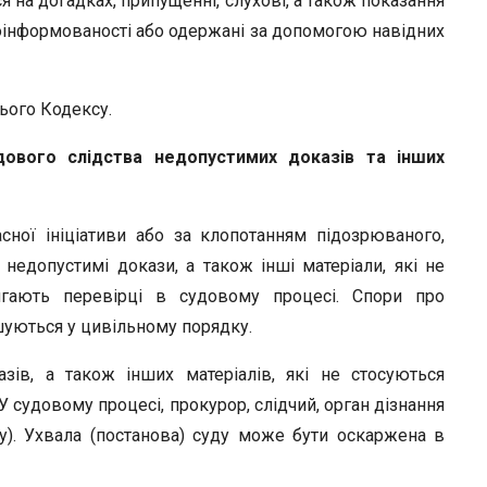
ся на догадках, припущенні, слухові, а також показання
оінформованості або одержані за допомогою навідних
ього Кодексу.
удового слідства недопустимих доказів та інших
асної ініціативи або за клопотанням підозрюваного,
 недопустимі докази, а також інші матеріали, які не
ягають перевірці в судовому процесі. Спори про
шуються у цивільному порядку.
зів, а також інших матеріалів, які не стосуються
У судовому процесі, прокурор, слідчий, орган дізнання
у). Ухвала (постанова) суду може бути оскаржена в