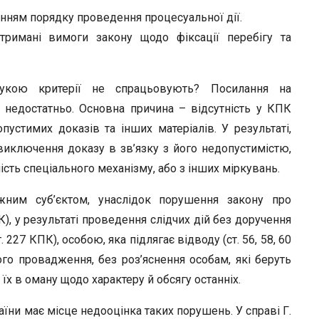
r
нням порядку проведення процесуальної дії.
римані вимоги закону щодо фіксації перебігу та
укою критерії не спрацьовують? Посилання на
 недостатньо. Основна причина – відсутність у КПК
устимих доказів та інших матеріалів. У результаті,
виключення доказу в зв’язку з його недопустимістю,
ість спеціального механізму, або з інших міркувань.
жним суб’єктом, унаслідок порушення закону про
КПК), у результаті проведення слідчих дій без доручення
ст. 227 КПК), особою, яка підлягає відводу (ст. 56, 58, 60
го провадження, без роз’яснення особам, які беруть
м їх в оману щодо характеру й обсягу останніх.
аїни має місце недооцінка таких порушень. У справі Г.