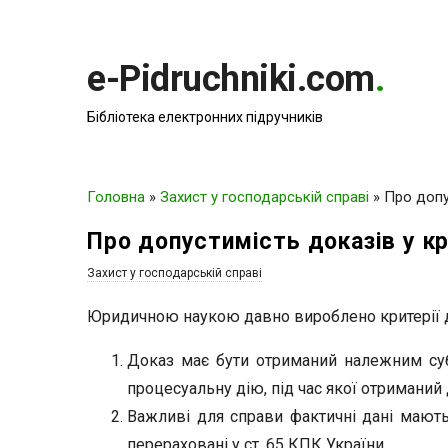
e-Pidruchniki.com
.
Бібліотека електронних підручників
Головна
»
Захист у господарській справі
»
Про допу
Про допустимість доказів у к
Захист у господарській справі
Юридичною наукою давно вироблено критерії до
Доказ має бути отриманий належним су
процесуальну дію, під час якої отриманий 
Важливі для справи фактичні дані мають
перераховані у ст. 65 КПК України.