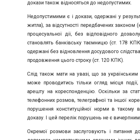
докази також відносяться до недопустимих.
Недопустимими є і докази, одержані у результ
житла), за відсутності передбачених законом (
процесуальної дії, без відповідного дозвол
становлять банківську таємницю (ст. 178 КПК)
одержані без відновлення досудового слідства 
продовження цього строку (ст. 120 КПК).
Слід також мати на увазі, що за українськи
може проводитись тільки огляд місця події, 
арешту на кореспонденцію. Оскільки за стат
телефонних розмов, телеграфної та іншої коре
порушення конституційної норми в такому 
доказу. І цей перелік порушень не є вичерпним
Окремої розмови заслуговують і питання до