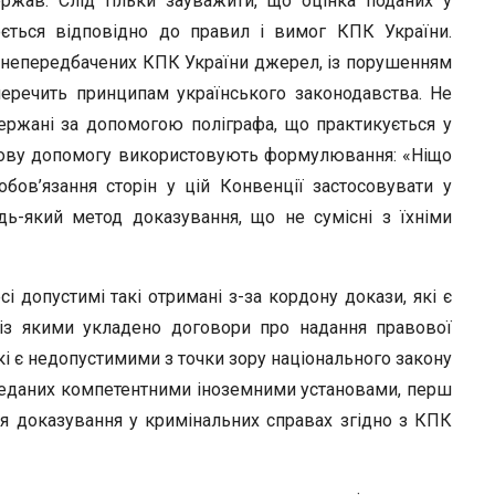
жав. Слід тільки зауважити, що оцінка поданих у
ється відповідно до правил і вимог КПК України.
з непередбачених КПК України джерел, із порушенням
перечить принципам українського законодавства. Не
ержані за допомогою поліграфа, що практикується у
вову допомогу використовують формулювання: «Ніщо
бов’язання сторін у цій Конвенції застосовувати у
ь-який метод доказування, що не сумісні з їхніми
 допустимі такі отримані з-за кордону докази, які є
із якими укладено договори про надання правової
які є недопустимими з точки зору національного закону
ереданих компетентними іноземними установами, перш
ля доказування у кримінальних справах згідно з КПК