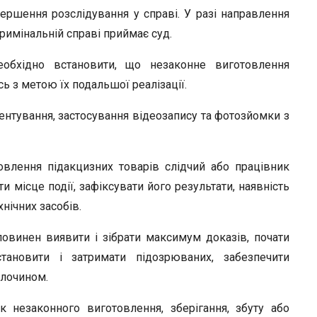
ершення розслідування у справі. У разі направлення
римінальній справі приймає суд.
еобхідно встановити, що незаконне виготовлення
ь з метою їх подальшої реалізації.
нтування, застосування відеозапису та фотозйомки з
овлення підакцизних товарів слідчий або працівник
и місце події, зафіксувати його результати, наявність
нічних засобів.
повинен виявити і зібрати максимум доказів, почати
становити і затримати підозрюваних, забезпечити
злочином.
 незаконного виготовлення, зберігання, збуту або