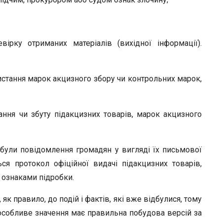
ірку отриманих матеріалів (вихідної інформації).
истання марок акцизного збору чи контрольних марок,
ання чи збуту підакцизних товарів, марок акцизного
були повідомлення громадян у вигляді їх письмової
ся протокол офіційної видачі підакцизних товарів,
 ознаками підробки.
як правило, до подій і фактів, які вже відбулися, тому
особливе значення має правильна побудова версій за