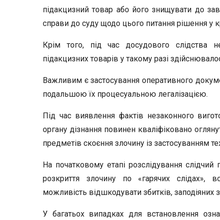
підакцизний товар або його знищувати до зав
справи до суду щодо цього питання рішення у к
Крім того, під час досудового слідства н
підакцизних товарів у такому разі здійснювалос
Важливим є застосування оперативного докуме
подальшою їх процесуальною легалізацією.
Під час виявлення фактів незаконного вигот
органу дізнання повинен кваліфіковано оглянут
предметів скоєння злочину із застосуванням тех
На початковому етапі розслідування слідчий 
розкриття злочину по «гарячих слідах», в
можливість відшкодувати збитків, заподіяних 
У багатьох випадках для встановлення ознак