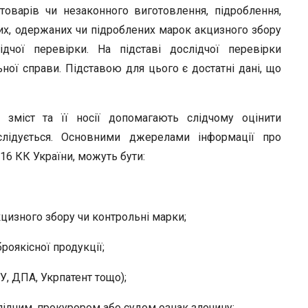
товарів чи незаконного виготовлення, підроблення,
их, одержаних чи підроблених марок акцизного збору
чої перевірки. На підставі дослідчої перевірки
ої справи. Підставою для цього є достатні дані, що
: зміст та її носії допомагають слідчому оцінити
озслідується. Основними джерелами інформації про
216 КК України, можуть бути:
цизного збору чи контрольні марки;
роякісної продукції;
У, ДПА, Укрпатент тощо);
лідчим, прокурором або судом ознак злочину;