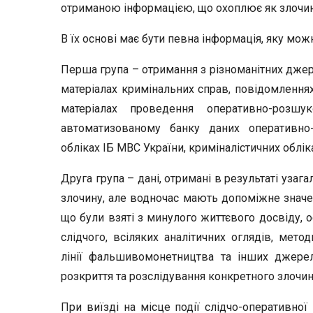
отриманою інформацією, що охоплює як злочин в
В їх основі має бути певна інформація, яку можн
Перша група – отримання з різноманітних джер
матеріалах кримінальних справ, повідомленнях 
матеріалах проведення оперативно-розш
автоматизованому банку даних оперативно-
обліках ІБ МВС України, криміналістичних облік
Друга група – дані, отримані в результаті уза
злочину, але водночас мають допоміжне значен
що були взяті з минулого життєвого досвіду, 
слідчого, всіляких аналітичних оглядів, мето
лінії фальшивомонетництва та інших джере
розкриття та розслідування конкретного злочин
При виїзді на місце події слідчо-оперативної 