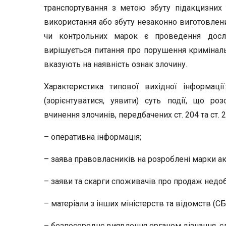
транспортування з метою збуту підакцизних 
використання або збуту незаконно виготовлен
чи контрольних марок є проведення дослід
вирішується питання про порушення кримінальн
вказують на наявність ознак злочину.
Характеристика типової вихідної інформації
(зорієнтуватися, уявити) суть події, що р
вчинення злочинів, передбачених ст. 204 та ст. 
– оперативна інформація;
– заява правовласників на розроблені марки ак
– заяви та скарги споживачів про продаж недоб
– матеріали з інших міністерств та відомств (СБ
– безпосереднє виявлення органом дізнання, с