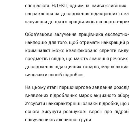
спеціаліста НДЕКЦ одним із найважливіших н
направлення на дослідження підакцизних товар
залучення до цього працівників експертно-крим
Обов’язкове залучення працівника експертно-
найперше для того, щоб отримати найкращий рез
криміналіст може кваліфіковано сприяти вилу
предметів і слідів, що мають значення речових
дослідження підакцизних товарів, марок акциз
визначити спосіб підробки.
На цьому етапі першочергове завдання розслі
виявлених підроблених марок акцизного збору
з’ясувати найхарактерніші ознаки підробки, що 
основі висунути розшукові версії про підроб
співучасників злочинної групи.