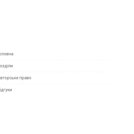
S
оловна
озділи
вторське право
S
ідгуки