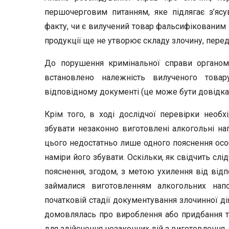
першочерговим питанням, яке підлягає з’ясу
факту, чи є вилучений товар фальсифікованим і
продукції ще не утворює складу злочину, перед
До порушення кримінальної справи органом
встановлено належність вилученого това
відповідному документі (це може бути довідка 
Крім того, в ході дослідчої перевірки необ
збувати незаконно виготовлені алкогольні нап
цього недостатньо лише одного пояснення особи
наміри його збувати. Оскільки, як свідчить слі
пояснення, згодом, з метою ухилення від відп
займалися виготовленням алкогольних нап
початковій стадії документування злочинної ді
домовлялась про вироблення або придбання та
для здійснення незаконних дій з виготовлення, 