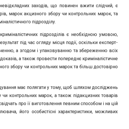
евідкладних заходів, що повинен вжити слідчий, є
ів, марок акцизного збору чи контрольних марок, та
іналістичного підрозділу.
криміналістичних підрозділів є необхідною умовою,
ультат під час огляду місця події, оскільки експерт-
ченню, а згодом і упаковуванню та збереженню всіх
 доказів, а також провести попереднє криміналістичне
ного збору чи контрольних марок та більш достовірно
дування має полягати у тому, щоб шляхом досліджень
 чи контрольних марок, а також підакцизних товарів
свідчать про її виготовлення певним способом і на цій
лювача, його особистісні характеристики, можливих