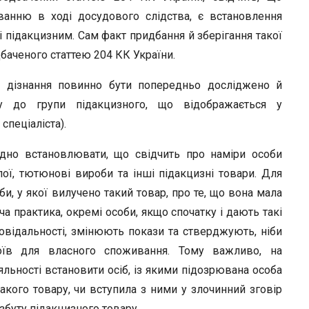
r
ванню в ході досудового слідства, є встановлення
 підакцизним. Сам факт придбання й зберігання такої
баченого статтею 204 КК України.
 дізнання повинно бути попередньо досліджено й
ру до групи підакцизного, що відображається у
спеціаліста).
хідно встановлювати, що свідчить про наміри особи
ої, тютюнові вироби та інші підакцизні товари. Для
, у якої вилучено такий товар, про те, що вона мала
дча практика, окремі особи, якщо спочатку і дають такі
овідальності, змінюють покази та стверджують, ніби
оїв для власного споживання. Тому важливо, на
яльності встановити осіб, із якими підозрювана особа
кого товару, чи вступила з ними у злочинний зговір
збуту підакцизного товару.