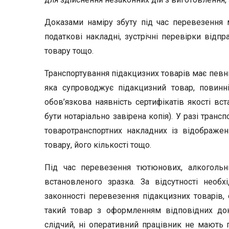
Доказами наміру збуту під час перевезення м
податкові накладні, зустрічні перевірки відп
товару тощо.
Транспортування підакцизних товарів має певни
яка супроводжує підакцизний товар, повинн
обов’язкова наявність сертифікатів якості вст
бути нотаріально завірена копія). У разі тран
товаротранспортних накладних із відображен
товару, його кількості тощо.
Під час перевезення тютюнових, алкогольн
встановленого зразка. За відсутності необх
законності перевезення підакцизних товарів,
такий товар з оформленням відповідних док
слідчий, ні оперативний працівник не мають 