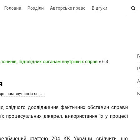
Головна
Розділи
Авторське право
Відгуки
Г
очинів, підслідних органам внутрішніх справ
»
6.3.
i
Р
t
e
А
я
В
органам внутрішніх справ
i
d
ід слідчого дослідження фактичних обставин справи
e
 їх процесуальних джерел, використання їх у процесі
b
a
редбачений статтею 204 КК України, свідчить, що