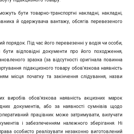
ожуть бути товарно-транспортні накладні, накладні,
равника й одержувача вантажу, обсягів перевезеного
й порядок. Під час його перевезенні у водія чи особи,
і бути відповідні документи про його походження,
ановленого зразка (за відсутності оригінала повинна
спортування підакцизного товару обов’язкова наявність
ням місця початку та закінчення слідування, назви
их виробів обов’язкова наявність акцизних марок
ідних документів, або за наявності сумнівів щодо
 оперативний працівник може затримувати, вилучати
ументів і забезпеченням належного зберігання. Ні
права особисто реалізувати незаконно виготовлений