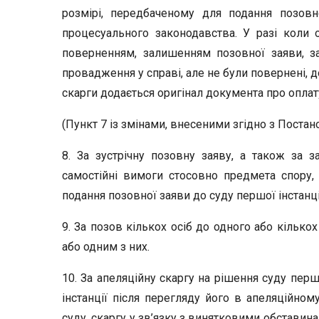
розмірі, передбаченому для подання позовно
процесуального законодавства. У разі коли 
поверненням, залишенням позовної заяви, за
провадження у справі, але не були повернені, д
скарги додається оригінал документа про оплат
(Пункт 7 із змінами, внесеними згідно з Постан
8. За зустрічну позовну заяву, а також за з
самостійні вимоги стосовно предмета спору,
подання позовної заяви до суду першої інстанці
9. За позов кількох осіб до одного або кілько
або одним з них.
10. За апеляційну скаргу на рішення суду перш
інстанції після перегляду його в апеляційном
суду, скаргу у зв’язку з винятковими обставин