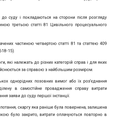
 до суду і покладаються на сторони після розгляду
иною третьою статті 81 Цивільного процесуального
ачених частиною четвертою статті 81 та статтею 409
18-15).
и, які належать до різних категорій справ і для яких
дійснюється за справою з найбільшим розміром.
ькох однорідних позовних вимог або їх роз’єднання
ділену в самостійне провадження справу витрати
ння заяви до суду першої інстанції.
лопотання, скаргу яка раніше була повернена, залишена
якою було закрито, витрати оплачуються повторно в