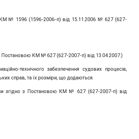
r
в
КМ № 1596 (1596-2006-п) від 15.11.2006 № 627 (627-
з Постановою КМ № 627 (627-2007-п) від 13.04.2007.)
аційно-технічного забезпечення судових процесів,
ких справ, та їх розміри, що додаються.
ми згідно з Постановою КМ № 627 (627-2007-п) від