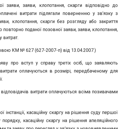
ї заяви, заяви, клопотання, скарги відповідно до
оплачені витрати підлягали поверненню у зв’язку з
яви, клопотання, скарги без розгляду або закриття
о повторно поданої позовної заяви, заяви, клопотання,
у витрат.
овою КМ № 627 (627-2007-п) від 13.04.2007.)
аяву про вступ у справу третіх осіб, що заявляють
 витрати оплачуються в розмірі, передбаченому для
ї.
х відповідачів витрати оплачуються всіма позивачами
ої інстанції, касаційну скаргу на рішення суду першої
у порядку, касаційну скаргу на рішення апеляційного
ами та заяву про перегляд у зв’язку з нововиявленими