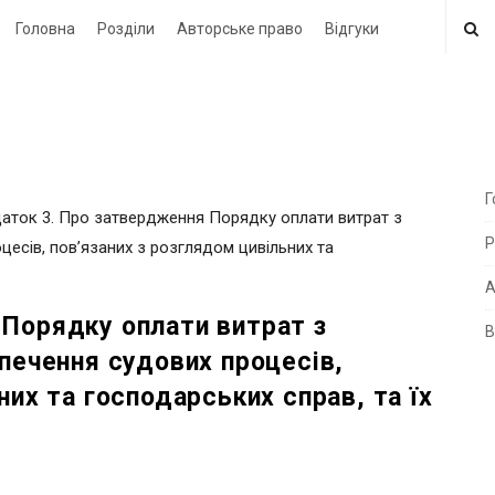
Головна
Розділи
Авторське право
Відгуки
Г
аток 3. Про затвердження Порядку оплати витрат з
i
Р
есів, пов’язаних з розглядом цивільних та
t
e
А
Порядку оплати витрат з
В
i
печення судових процесів,
d
них та господарських справ, та їх
e
b
a