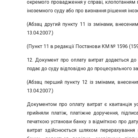
окремого провадження у справі, клопотанням 
іноземного суду або про визнання рішення іно
(Абзац другий пункту 11 із змінами, внесени
13.04.2007.)
(Пункт 11 в редакції Постанови КМ № 1596 (1596
12. Документ про оплату витрат додається до п
подає до суду відповідно до процесуального з
(Абзац перший пункту 12 із змінами, внесен
13.04.2007.)
Документом про оплату витрат є квитанція ус
прийняли платіж, платіжне доручення, підп
печаткою установи банку з відміткою про дату
витрат здійснюється шляхом перерахування к