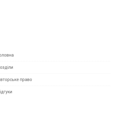
S
оловна
озділи
вторське право
S
ідгуки