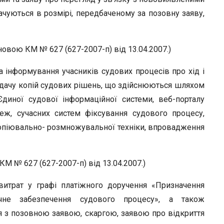
чуються в розмірі, передбаченому за позовну заяву,
новою КМ № 627 (627-2007-п) від 13.04.2007.)
 інформування учасників судових процесів про хід і
идачу копій судових рішень, що здійснюються шляхом
диної судової інформаційної системи, веб-порталу
еж, сучасних систем фіксування судового процесу,
копіювально- розмножувальної техніки, впровадження
КМ № 627 (627-2007-п) від 13.04.2007.)
итрат у графі платіжного доручення «Призначення
нічне забезпечення судового процесу», а також
я з позовною заявою, скаргою, заявою про відкриття