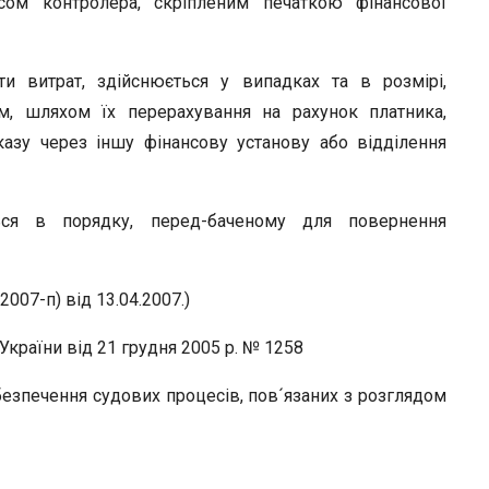
исом контролера, скріпленим печаткою фінансової
и витрат, здійснюється у випадках та в розмірі,
м, шляхом їх перерахування на рахунок платника,
казу через іншу фінансову установу або відділення
ься в порядку, перед-баченому для повернення
007-п) від 13.04.2007.)
раїни від 21 грудня 2005 р. № 1258
езпечення судових процесів, пов´язаних з розглядом