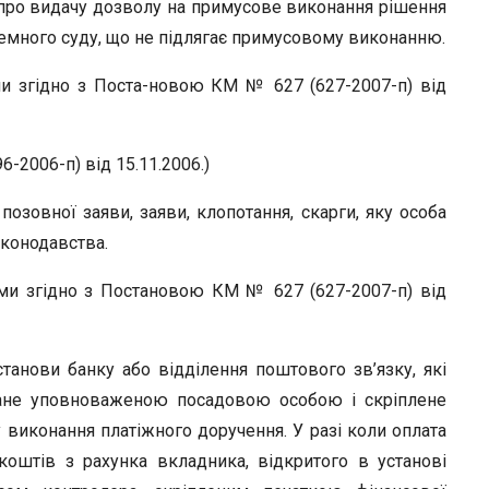
про видачу дозволу на примусове виконання рішення
земного суду, що не підлягає примусовому виконанню.
ми згідно з Поста-новою КМ № 627 (627-2007-п) від
-2006-п) від 15.11.2006.)
озовної заяви, заяви, клопотання, скарги, яку особа
аконодавства.
ими згідно з Постановою КМ № 627 (627-2007-п) від
танови банку або відділення поштового зв’язку, які
исане уповноваженою посадовою особою і скріплене
 виконання платіжного доручення. У разі коли оплата
оштів з рахунка вкладника, відкритого в установі