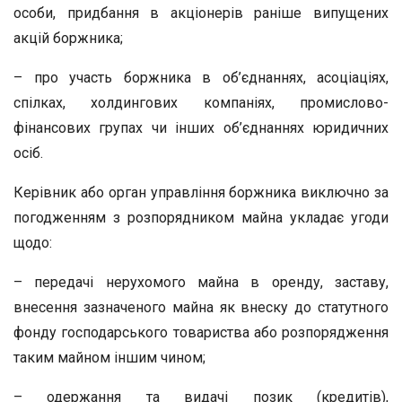
особи, придбання в акціонерів раніше випущених
акцій боржника;
– про участь боржника в об’єднаннях, асоціаціях,
спілках, холдингових компаніях, промислово-
фінансових групах чи інших об’єднаннях юридичних
осіб.
Керівник або орган управління боржника виключно за
погодженням з розпорядником майна укладає угоди
щодо:
– передачі нерухомого майна в оренду, заставу,
внесення зазначеного майна як внеску до статутного
фонду господарського товариства або розпорядження
таким майном іншим чином;
– одержання та видачі позик (кредитів),