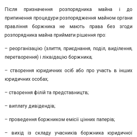
Після призначення розпорядника майна і до
припинення процедури розпорядження майном органи
правління боржника не мають права без згоди
розпорядника майна приймати рішення про:
– реорганізацію (злиття, приєднання, поділ, виділення,
перетворення) і ліквідацію боржника;
– створення юридичних осіб або про участь в інших
юридичних особах;
– створення філій та представництв;
– виплату дивідендів;
– проведення боржником емісії цінних паперів;
– вихід із складу учасників боржника юридичної