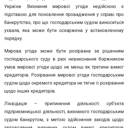
України. Визнання мирової угоди недійсною є
підставою для поновлення провадження у справі про
банкрутство, про що господарським судом виноситься
ухвала, яка може бути оскаржена у встановленому
порядку.
Мирова угода може бути розірвана за рішенням
господарського суду в разі невиконання боржником
умов мирової угоди щодо не менш як третини вимог
кредиторів. Розірвання мирової угоди господарським
судом щодо окремого кредитора не тягне її розірвання
щодо інших кредиторів.
Ліквідація – припинення діяльності суб’єкта
підприємницької діяльності, визнаного господарським
судом банкрутом, з метою здійснення заходів щодо
задоволення визнаних судом вимог кредиторів