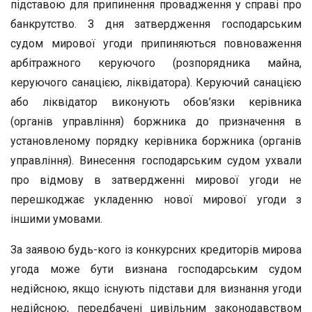
підставою для припинення провадження у справі про
банкрутство. З дня затвердження господарським
судом мирової угоди припиняються повноваження
арбітражного керуючого (розпорядника майна,
керуючого санацією, ліквідатора). Керуючий санацією
або ліквідатор виконують обов’язки керівника
(органів управління) боржника до призначення в
установленому порядку керівника боржника (органів
управління). Винесення господарським судом ухвали
про відмову в затвердженні мирової угоди не
перешкоджає укладенню нової мирової угоди з
іншими умовами.
За заявою будь-кого із конкурсних кредиторів мирова
угода може бути визнана господарським судом
недійсною, якщо існують підстави для визнання угоди
недійсною, передбачені цивільним законодавством