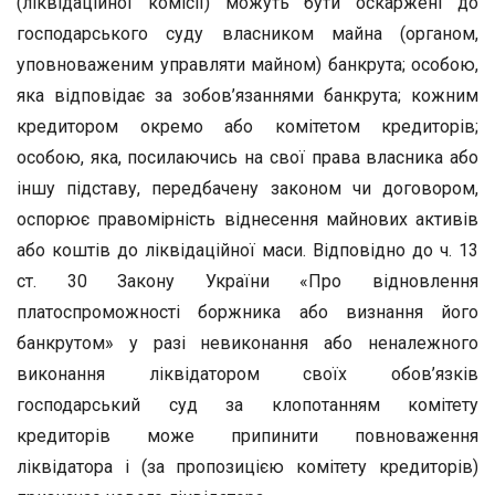
(ліквідаційної комісії) можуть бути оскаржені до
господарського суду власником майна (органом,
уповноваженим управляти майном) банкрута; особою,
яка відповідає за зобов’язаннями банкрута; кожним
кредитором окремо або комітетом кредиторів;
особою, яка, посилаючись на свої права власника або
іншу підставу, передбачену законом чи договором,
оспорює правомірність віднесення майнових активів
або коштів до ліквідаційної маси. Відповідно до ч. 13
ст. 30 Закону України «Про відновлення
платоспроможності боржника або визнання його
банкрутом» у разі невиконання або неналежного
виконання ліквідатором своїх обов’язків
господарський суд за клопотанням комітету
кредиторів може припинити повноваження
ліквідатора і (за пропозицією комітету кредиторів)