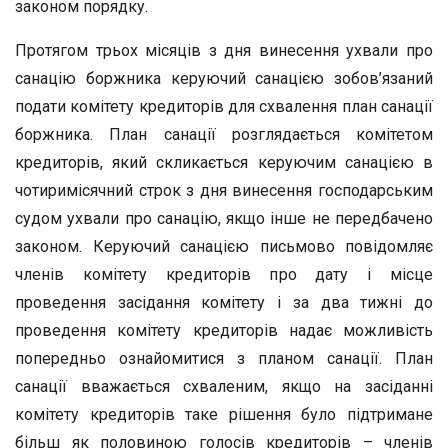
законом порядку.
Протягом трьох місяців з дня винесення ухвали про
санацію боржника керуючий санацією зобов’язаний
подати комітету кредиторів для схвалення план санації
боржника. План санації розглядається комітетом
кредиторів, який скликається керуючим санацією в
чотиримісячний строк з дня винесення господарським
судом ухвали про санацію, якщо інше не передбачено
законом. Керуючий санацією письмово повідомляє
членів комітету кредиторів про дату і місце
проведення засідання комітету і за два тижні до
проведення комітету кредиторів надає можливість
попередньо ознайомитися з планом санації. План
санації вважається схваленим, якщо на засіданні
комітету кредиторів таке рішення було підтримане
більш як половиною голосів кредиторів – членів