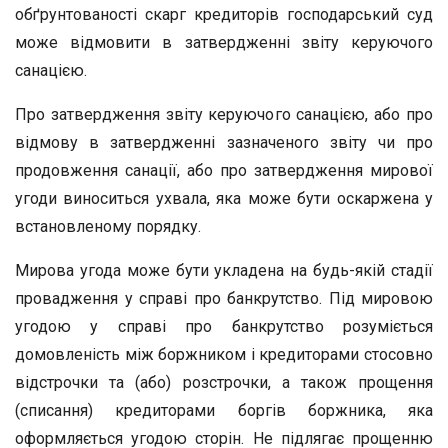
обґрунтованості скарг кредиторів господарський суд
може відмовити в затвердженні звіту керуючого
санацією.
Про затвердження звіту керуючого санацією, або про
відмову в затвердженні зазначеного звіту чи про
продовження санації, або про затвердження мирової
угоди виноситься ухвала, яка може бути оскаржена у
встановленому порядку.
Мирова угода може бути укладена на будь-якій стадії
провадження у справі про банкрутство. Під мировою
угодою у справі про банкрутство розуміється
домовленість між боржником і кредиторами стосовно
відстрочки та (або) розстрочки, а також прощення
(списання) кредиторами боргів боржника, яка
оформляється угодою сторін. Не підлягає прощенню