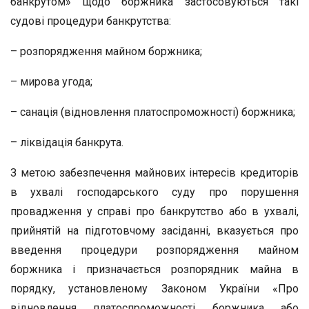
банкрутом» щодо боржника застосовуються такі
судові процедури банкрутства:
– розпорядження майном боржника;
– мирова угода;
– санація (відновлення платоспроможності) боржника;
– ліквідація банкрута.
З метою забезпечення майнових інтересів кредиторів
в ухвалі господарського суду про порушення
провадження у справі про банкрутство або в ухвалі,
прийнятій на підготовчому засіданні, вказується про
введення процедури розпорядження майном
боржника і призначається розпорядник майна в
порядку, установленому Законом України «Про
відновлення платоспроможності боржника або