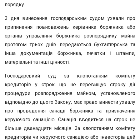
порядку.
З дня винесення господарським судом ухвали про
припинення повноважень керівника боржника або
органів управління боржника розпоряднику майна
протягом трьох днів передаються бухгалтерська та
інша документація боржника, печатки і штампи,
матеріальні та інші цінності.
Господарський суд за клопотанням комітету
кредиторів у строк, що не перевищує строку дії
процедури розпорядження майном, установленого
відповідно до цього Закону, має право винести ухвалу
про проведення санації боржника та призначення
керуючого санацією. Санація вводиться на строк не
більше дванадцяти місяців. За клопотанням комітету
кредиторів чи керуючого санацією або інвесторів цей