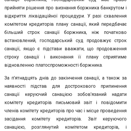
прийняти рішення про визнання боржника банкрутом і
відкриття ліквідаційної процедури. У разі схвалення
комітетом кредиторів плану санації, який передбачає
більший строк санації боржника, ніж початково
встановлений, господарський суд продовжує строк
санації, якщо є підстави вважати, що продовження
строку санації і виконання її плану сприятиме
відновленню платоспроможності боржника.
За п’ятнадцять днів до закінчення санації, а також за
наявності підстав для дострокового припинення
санації керуючий санацією зобов’язаний надати
комітету кредиторів письмовий звіт і повідомити
членів комітету кредиторів про час і місце проведення
засідання комітету кредиторів. Звіт керуючого
санацією, розглянутий комітетом кредиторів, і