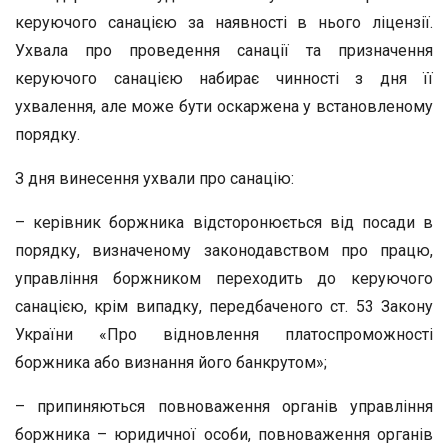
керуючого санацією за наявності в нього ліцензії.
Ухвала про проведення санації та призначення
керуючого санацією набирає чинності з дня її
ухвалення, але може бути оскаржена у встановленому
порядку.
З дня винесення ухвали про санацію:
– керівник боржника відсторонюється від посади в
порядку, визначеному законодавством про працю,
управління боржником переходить до керуючого
санацією, крім випадку, передбаченого ст. 53 Закону
України «Про відновлення платоспроможності
боржника або визнання його банкрутом»;
– припиняються повноваження органів управління
боржника – юридичної особи, повноваження органів