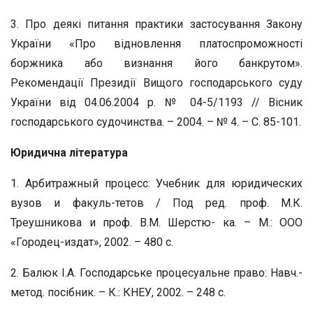
3. Про деякі питання практики застосування Закону
України «Про відновлення платоспроможності
боржника або визнання його банкрутом».
Рекомендації Президії Вищого господарського суду
України від 04.06.2004 р. № 04-5/1193 // Вісник
господарського судочинства. – 2004. – № 4. – С. 85-101.
Юридична література
1. Арбитражный процесс: Учебник для юридических
вузов и факуль-тетов / Под ред. проф. М.К.
Треушникова и проф. В.М. Шерстю- ка. – М.: ООО
«Городец-издат», 2002. – 480 с.
2. Балюк І.А. Господарське процесуальне право: Навч.-
метод. посібник. – К.: КНЕУ, 2002. – 248 с.