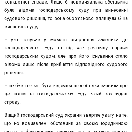
конкретної справи. Якщо б нововиявлена обставина
була відома господарському суду при винесенні
судового рішення, то вона обов’язково вплинула б на
висновок суду;
– уже існував у момент звернення заявника до
господарського суду та під час розгляду справи
господарським судом, але про його існування стало
відомо лише після прийняття відповідного судового
рішення;
– не був і не міг бути відомим ні особі, яка заявила про
це потім, ні господарському суду, який розглядав
справу.
Вищий господарський суд України звертає увагу на те,
що но вовиявлені обставини за своєю юридичною
суттю є фактичними даними, що в установленому