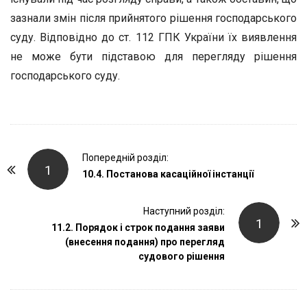
зазнали змін після прийнятого рішення господарського
суду. Відповідно до ст. 112 ГПК України їх виявлення
не може бути підставою для перегляду рішення
господарського суду.
P
Попередній розділ:
1
o
10.4. Постанова касаційної інстанції
s
t
Наступний розділ:
1
11.2. Порядок і строк подання заяви
N
(внесення подання) про перегляд
a
судового рішення
v
i
g