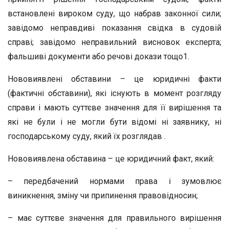
встановлені вироком суду, що набрав законної сили;
завідомо неправдиві показання свідка в судовій
справі; завідомо неправильний висновок експерта;
фальшиві документи або речові докази тощо1.
Нововиявлені обставини – це юридичні факти
(фактичні обставини), які існують в момент розгляду
справи і мають суттєве значення для її вирішення та
які не були і не могли бути відомі ні заявнику, ні
господарському суду, який їх розглядав .
Нововиявлена обставина – це юридичний факт, який:
– передбачений нормами права і зумовлює
виникнення, зміну чи припинення правовідносин;
– має суттєве значення для правильного вирішення