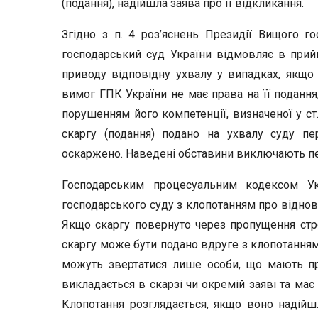
(подання), надійшла заява про її відкликання.
Згідно з п. 4 роз’яснень Президії Вищого го
господарський суд України відмовляє в прийня
приводу відповідну ухвалу у випадках, якщо 
вимог ГПК України не має права на її подання
порушенням його компетенції, визначеної у ст.
скаргу (подання) подано на ухвалу суду пе
оскаржено. Наведені обставини виключають пе
Господарським процесуальним кодексом У
господарського суду з клопотанням про віднов
Якщо скаргу повернуто через пропущення стро
скаргу може бути подано вдруге з клопотанням
можуть звертатися лише особи, що мають пра
викладається в скарзі чи окремій заяві та має
Клопотання розглядається, якщо воно надійш