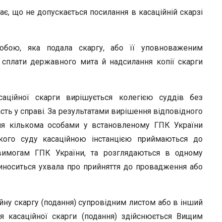
чає, що не допускається посилання в касаційній скарзі
особою, яка подала скаргу, або її уповноваженим
сплати державного мита й надсилання копії скарги
аційної скарги вирішується колегією суддів без
асть у справі. За результатами вирішення відповідного
ння кількома особами у встановленому ГПК України
ького суду касаційною інстанцією приймаються до
 вимогам ГПК України, та розглядаються в одному
иноситься ухвала про прийняття до провадження або
ійну скаргу (подання) супровідним листом або в інший
я касаційної скарги (подання) здійснюється Вищим