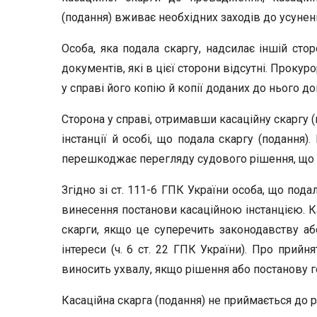
(подання) вживає необхідних заходів до усунення
Особа, яка подала скаргу, надсилає іншій стор
документів, які в цієї сторони відсутні. Проку
у справі його копію й копії доданих до нього док
Сторона у справі, отримавши касаційну скаргу (
інстанції й особі, що подала скаргу (подання).
перешкоджає перегляду судового рішення, що 
Згідно зі ст. 111-6 ГПК України особа, що пода
винесення постанови касаційною інстанцією. Ка
скарги, якщо це суперечить законодавству а
інтереси (ч. 6 ст. 22 ГПК України). Про прийн
виносить ухвалу, якщо рішення або постанову 
Касаційна скарга (подання) не приймається до р