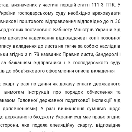
ав, визначених у частині першій статті 111-3 ГПК. У
 України господарському суду необхідно враховувати
вникові поштового відправлення відповідно до п. 36
верджених постановою Кабінету Міністрів України від
им доказом надсилання відповідачеві копії позовної
 опису вкладення до листа не тягне за собою наслідків
ьки згідно з п. 78 названих Правил листи, бандеролі і
за бажанням відправника і в господарського суду
ків до обов’язкового оформлення описів вкладення.
 скарг у разі по-дання як доказу сплати державного
ь вимогам Інструкції про порядок обчислення та
казом Головної державної податкової інспекції від
і доповненнями). У разі виникнення сумнівів щодо
о державного бюджету України суд має право згідно
сторони, яка подала апеляційну скаргу, відповідне