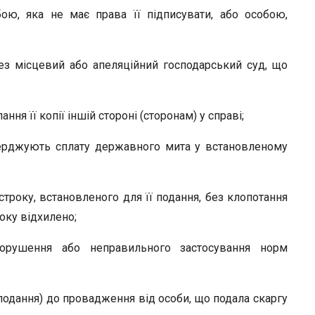
бою, яка не має права її підписувати, або особою,
рез місцевий або апеляційний господарський суд, що
ння її копії іншій стороні (сторонам) у справі;
верджують сплату державного мита у встановленому
 строку, встановленого для її подання, без клопотання
оку відхилено;
 порушення або неправильного застосування норм
(подання) до провадження від особи, що подала скаргу