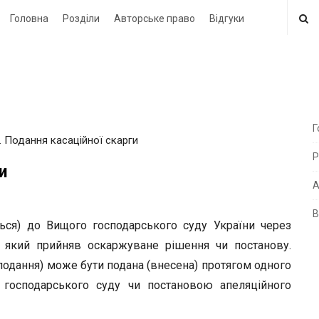
Головна
Розділи
Авторське право
Відгуки
Г
2. Подання касаційної скарги
i
Р
t
и
e
А
В
i
ться) до Вищого господарського суду України через
d
, який прийняв оскаржуване рішення чи постанову.
e
 (подання) може бути подана (внесена) протягом одного
b
 господарського суду чи постановою апеляційного
a