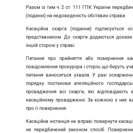
Разом із тим ч. 2 ст. 111 ГПК України передба
(поданні) на недоведеність обставин справи.
Касаційна скарга (подання) підписується 
представником. До скарги додаються докази 
іншій стороні у справі.
Питання про прийняття або повернення кас
повідомлення прокурора і сторін, що беруть уч
питання виноситься ухвала. У разі оскарже
порядку постанови апеляційного господарс
провадження всі скарги, які відповідають
касаційному провадженні. За кожною з них в
про її повернення.
Касаційна інстанція не вправі повернути касац
не передбачений законом спосіб. Поверненн