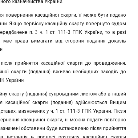
ого казначейства України.
ля повернення касаційної скарги, її може бути подано
аїни. Якщо первісну касаційну скаргу повернуто судом
ередбачене п. 3 ч. 1 ст. 111-3 ГПК України, то в разі
е має права вимагати від сторони подання доказів
и.
після прийняття касаційної скарги до провадження,
ійної скарги (подання) вживає необхідних заходів до
ПК України.
ійну скаргу (подання) супровідним листом або в інший
я касаційної скарги (подання) здійснюється Вищим
авах, визначених у ч. 1 ст. 111-3 ГПК України. Після
ернення касаційної скарги, її можна подати повторно
 зазначені обставини буде встановлено після прийняття
а інстанція в процесі розгляду касаційної скарги