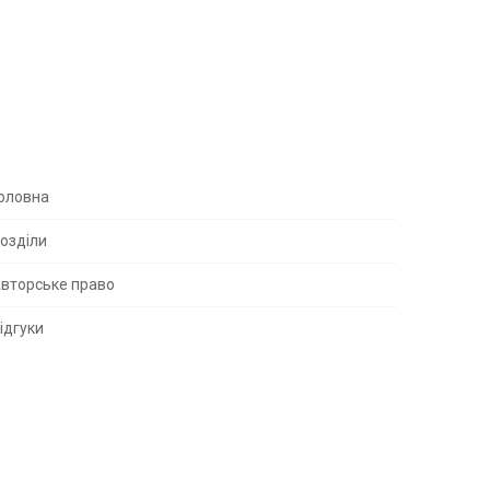
S
оловна
озділи
вторське право
S
ідгуки