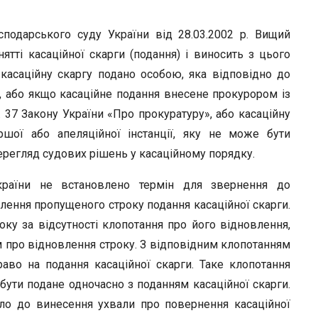
сподарського суду України від 28.03.2002 р. Вищий
тті касаційної скарги (подання) і виносить з цього
касаційну скаргу подано особою, яка відповідно до
, або якщо касаційне подання внесене прокурором із
 37 Закону України «Про прокуратуру», або касаційну
ршої або апеляційної інстанції, яку не може бути
регляд судових рішень у касаційному порядку.
країни не встановлено термін для звернення до
лення пропущеного строку подання касаційної скарги.
ку за відсутності клопотання про його відновлення,
 про відновлення строку. З відповідним клопотанням
во на подання касаційної скарги. Таке клопотання
 бути подане одночасно з поданням касаційної скарги.
ло до винесення ухвали про повернення касаційної