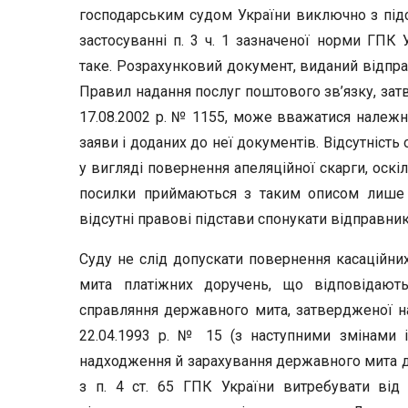
господарським судом України виключно з підст
застосуванні п. 3 ч. 1 зазначеної норми ГПК
таке. Розрахунковий документ, виданий відпра
Правил надання послуг поштового зв’язку, зат
17.08.2002 р. № 1155, може вважатися належн
заяви і доданих до неї документів. Відсутність
у вигляді повернення апеляційної скарги, оскіл
посилки приймаються з таким описом лише 
відсутні правові підстави спонукати відправни
Суду не слід допускати повернення касаційних
мита платіжних доручень, що відповідают
справляння державного мита, затвердженої на
22.04.1993 р. № 15 (з наступними змінами 
надходження й зарахування державного мита д
з п. 4 ст. 65 ГПК України витребувати від 