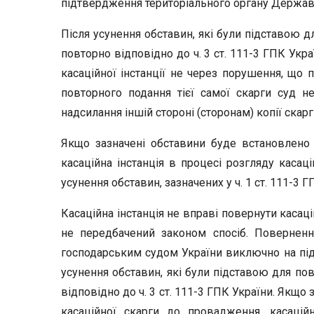
підтвердження територіального органу Державн
Після усунення обставин, які були підставою д
повторно відповідно до ч. 3 ст. 111-3 ГПК Укр
касаційної інстанції не через порушення, що п
повторного подання тієї самої скарги суд н
надсилання іншій стороні (сторонам) копії скарг
Якщо зазначені обставини буде встановлено 
касаційна інстанція в процесі розгляду касац
усунення обставин, зазначених у ч. 1 ст. 111-3 Г
Касаційна інстанція не вправі повернути касац
не передбачений законом спосіб. Поверненн
господарським судом України виключно на підст
усунення обставин, які були підставою для пов
відповідно до ч. 3 ст. 111-3 ГПК України. Якщо
касаційної скарги до провадження, касаційн