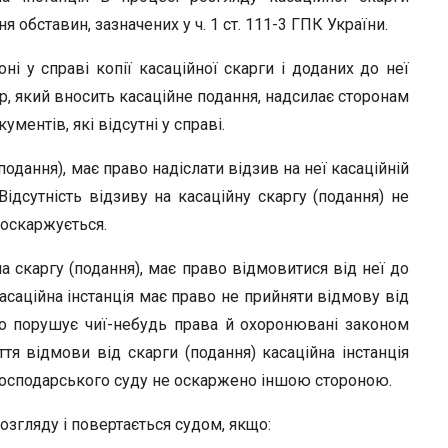
 обставин, зазначених у ч. 1 ст. 111-3 ГПК України.
оні у справі копії касаційної скарги і доданих до неї
рор, який вносить касаційне подання, надсилає сторонам
ументів, які відсутні у справі.
подання), має право надіслати відзив на неї касаційній
 Відсутність відзиву на касаційну скаргу (подання) не
оскаржується.
ла скаргу (подання), має право відмовитися від неї до
саційна інстанція має право не прийняти відмову від
бо порушує чиї-небудь права й охоронювані законом
яття відмови від скарги (подання) касаційна інстанція
господарського суду не оскаржено іншою стороною.
озгляду і повертається судом, якщо: