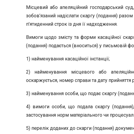
Місцевий або апеляційний господарський суд
зобов’язаний надіслати скаргу (подання) разом
п’ятиденний строк із дня її надходження.
Вимоги щодо змісту та форми касаційної скарг
(подання) подається (вноситься) у письмовій фор
1) найменування касаційної інстанції;
2) найменування місцевого або апеляційн
оскаржується, номер справи та дату прийняття 
3) найменування особи, що подає скаргу (подання)
4) вимоги особи, що подала скаргу (подання)
застосування норм матеріального чи процесуал
5) перелік доданих до скарги (подання) докумен