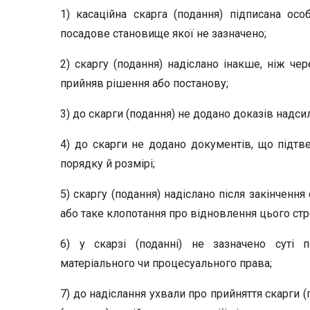
1) касаційна скарга (подання) підписана осо
посадове становище якої не зазначено;
2) скаргу (подання) надіслано інакше, ніж че
прийняв рішення або постанову;
3) до скарги (подання) не додано доказів надсила
4) до скарги не додано документів, що підт
порядку й розмірі;
5) скаргу (подання) надіслано після закінчення
або таке клопотання про відновлення цього стр
6) у скарзі (поданні) не зазначено суті
матеріального чи процесуального права;
7) до надіслання ухвали про прийняття скарги 