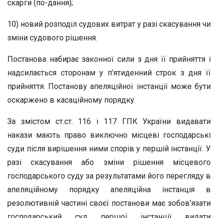
скарги (по-дання);
10) новий розподіл судових витрат у разі скасування чи
зміни судового рішення.
Постанова набирає законної сили з дня її прийняття і
надсилається сторонам у п’ятиденний строк з дня її
прийняття. Постанову апеляційної інстанції може бути
оскаржено в касаційному порядку.
За змістом ст.ст. 116 і 117 ГПК України видавати
накази мають право виключно місцеві господарські
суди після вирішення ними спорів у першій інстанції. У
разі скасування або зміни рішення місцевого
господарського суду за результатами його перегляду в
апеляційному порядку апеляційна інстанція в
резолютивній частині своєї постанови має зобов’язати
господарський суд першої інстанції видати