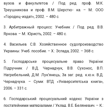
вузов и факультетов / Под ред. проф. М.К.
Треушникова и проф. В.М. Шерстю- ка. – М.: ООО
«Городец-издат», 2002. – 480 с.
3. Арбитражный процесс: Учебник / Под ред. В.В.
Яркова. – М.: Юристъ, 2002. – 480 с.
4. Васильев С.В. Хозяйственное судопроизводство
Украины: Учеб. пособие. – Х.: Эспада, 2002. – 368 с.
5. Господарське процесуальне право України:
Підручник / В.Д. Чернадчук, В.В. Сухонос, В.П.
Нагребельний, Д.М. Лук’янець; За заг. ред. к.ю.н. В.Д.
Чернадчука. – Суми: ВТД «Університетська книга»,
2006. – 331 с.
6. Господарський процесуальний кодекс України з
постатейними матеріалами / Уклад. В.Е. Беляневич. – К.: