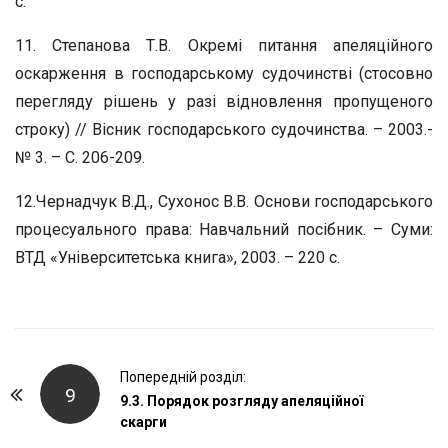
с.
11. Степанова Т.В. Окремі питання апеляційного
оскарження в господарському судочинстві (стосовно
перегляду рішень у разі відновлення пропущеного
строку) // Вісник господарського судочинства. – 2003.-
№ 3. – С. 206-209.
12.Чернадчук В.Д., Сухонос В.В. Основи господарського
процесуального права: Навчальний посібник. – Суми:
ВТД «Університетська книга», 2003. – 220 с.
P
Попередній розділ:
9
o
9.3. Порядок розгляду апеляційної
скарги
s