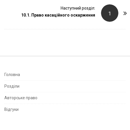
t
Наступний розділ:
N
1
10.1. Право касаційного оскарження
a
v
i
g
a
t
i
o
S
Головна
n
i
Розділи
t
e
Авторське право
S
Відгуки
i
d
e