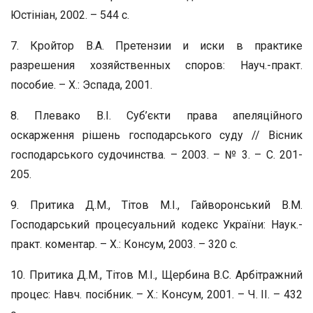
Юстініан, 2002. – 544 с.
7. Кройтор В.А. Претензии и иски в практике
разрешения хозяйственных споров: Науч.-практ.
пособие. – Х.: Эспада, 2001.
8. Плевако В.І. Суб’єкти права апеляційного
оскарження рішень господарського суду // Вісник
господарського судочинства. – 2003. – № 3. – С. 201-
205.
9. Притика Д.М., Тітов М.І., Гайворонський В.М.
Господарський процесуальний кодекс України: Наук.-
практ. коментар. – Х.: Консум, 2003. – 320 с.
10. Притика Д.М., Тітов М.І., Щербина В.С. Арбітражний
процес: Навч. посібник. – Х.: Консум, 2001. – Ч. ІІ. – 432