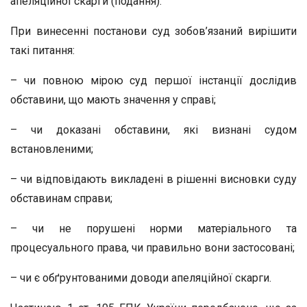
апеляційної скарги (подання).
При винесенні постанови суд зобов’язаний вирішити
такі питання:
– чи повною мірою суд першої інстанції дослідив
обставини, що мають значення у справі;
– чи доказані обставини, які визнані судом
встановленими;
– чи відповідають викладені в рішенні висновки суду
обставинам справи;
– чи не порушені норми матеріального та
процесуального права, чи правильно вони застосовані;
– чи є обґрунтованими доводи апеляційної скарги.