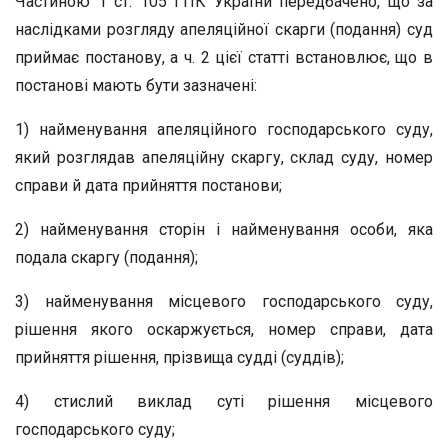
Частиною 1 ст. 105 ГПК України передбачено, що за
наслідками розгляду апеляційної скарги (подання) суд
приймає постанову, а ч. 2 цієї статті встановлює, що в
постанові мають бути зазначені:
1) найменування апеляційного господарського суду,
який розглядав апеляційну скаргу, склад суду, номер
справи й дата прийняття постанови;
2) найменування сторін і найменування особи, яка
подала скаргу (подання);
3) найменування місцевого господарського суду,
рішення якого оскаржується, номер справи, дата
прийняття рішення, прізвища судді (суддів);
4) стислий виклад суті рішення місцевого
господарського суду;