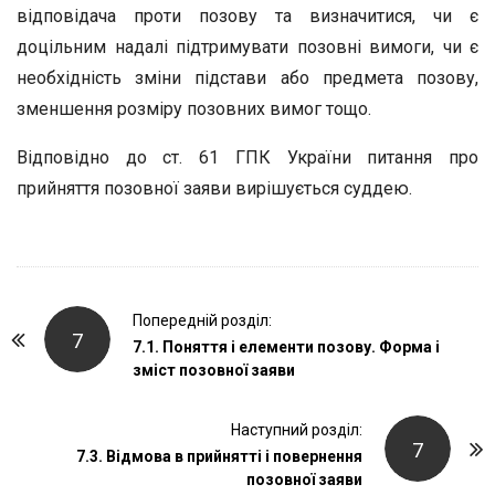
відповідача проти позову та визначитися, чи є
доцільним надалі підтримувати позовні вимоги, чи є
необхідність зміни підстави або предмета позову,
зменшення розміру позовних вимог тощо.
Відповідно до ст. 61 ГПК України питання про
прийняття позовної заяви вирішується суддею.
P
Попередній розділ:
7
o
7.1. Поняття і елементи позову. Форма і
зміст позовної заяви
s
t
Наступний розділ:
N
7
7.3. Відмова в прийнятті і повернення
a
позовної заяви