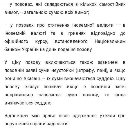
– у позовах, які складаються з кількох самостійних
вимог, – загальною сумою всіх вимог;
– у позовах про стягнення іноземної валюти – в
іноземній валюті та в гривнях відповідно до
офіційного курсу, встановленого Національним
банком України на день подання позову.
У ціну позову включаються також зазначені в
позовній заяві суми неустойки (штрафу, пені), а якщо
вони не вказані, – їх суми визначаються суддею. Ціну
позову вказує позивач. Якщо в позовній заяві
неправильно зазначена сума позову, то вона
визначається суддею.
Відповідач має право після одержання ухвали про
порушення справи надіслати: