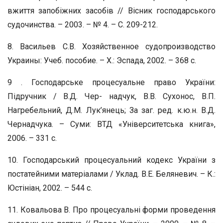
вжиття запобіжних засобів // Вісник господарського
судочинства. – 2003. – № 4. – С. 209-212.
8. Васильев С.В. Хозяйственное судопроизводство
Украины: Учеб. пособие. – Х.: Эспада, 2002. – 368 с.
9 . Господарське процесуальне право України:
Підручник / В.Д. Чер- надчук, В.В. Сухонос, В.П.
Нагребельний, Д.М. Лук’янець; За заг. ред. к.ю.н. В.Д.
Чернадчука. – Суми: ВТД «Університетська книга»,
2006. – 331 с.
10. Господарський процесуальний кодекс України з
постатейними матеріалами / Уклад. В.Е. Беляневич. – К.:
Юстініан, 2002. – 544 с.
11. Ковальова В. Про процесуальні форми проведення