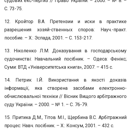
судових екс-пертиз // Право України. – 2000. – № 8. –
С. 73-75.
12. Кройтор В.А. Претензии и иски в практике
разрешения хозяй-ственных споров: Науч.-практ.
пособие. – Х.: Эспада, 2001. – C. 153-217.
13. Ніколенко Л.М. Доказування в господарському
судочинстві: Навчальний посібник. – Одеса: Фенікс;
Суми: ВТД «Університетська книга», 2007. – 415 с.
14. Петрик І.Й. Використання в якості доказів
інформації, яка створена засобами електронно-
обчислювальної техніки // Вісник Вищого арбітражного
суду України. – 2000. – № 1. – С. 76-79.
15. Притика Д.М., Тітов М.І., Щербина В.С. Арбітражний
процес: Навч. посібник. – Х.: Консум, 2001. – 432 с.