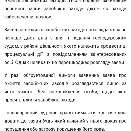
вжиття запобіжних заходів. Після подання заявником
позовної заяви запобіжні заходи діють як заходи
забезпечення позову.
Заява про вжиття запобіжних заходів розглядається не
пізніше двох днів з дня її подання господарським
судом, у районі діяльності якого належить провести ці
процесуальні дії, з повідомленням заінтересованих
осіб. Однак неявка їх не перешкоджає розгляду заяви.
У разі обґрунтованої вимоги заявника заява про
вжиття запобіжних заходів розглядається лише за
його участю без повідомлення особи, щодо якої
просять вжити запобіжні заходи.
Господарський суд має право вимагати від заявника
додати до заяви будь-який наявний у нього доказ про
порушення або загрозу порушення його прав.