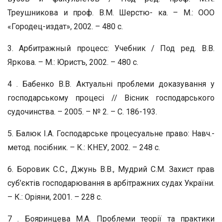
Треушникова и проф. В.М. Шерстю- ка. – М.: ООО
«Городец-издат», 2002. – 480 с.
3. Арбитражный процесс: Учебник / Под ред. В.В.
Яркова. – М.: Юристъ, 2002. – 480 с.
4 . Бабенко В.В. Актуальні проблеми доказування у
господарському процесі // Вісник господарського
судочинства. – 2005. – № 2. – С. 186-193.
5. Балюк І.А. Господарське процесуальне право: Навч.-
метод. посібник. – К.: КНЕУ, 2002. – 248 с.
6. Боровик С.С., Джунь В.В., Мудрий С.М. Захист прав
суб’єктів господарювання в арбітражних судах України.
– К.: Оріяни, 2001. – 228 с.
7 . Бояринцева М.А. Проблеми теорії та практики