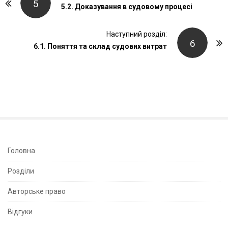
5
o
5.2. Доказування в судовому процесі
s
t
Наступний розділ:
6
6.1. Поняття та склад судових витрат
N
a
v
i
g
a
t
i
S
Головна
o
i
Розділи
n
t
e
Авторське право
S
Відгуки
i