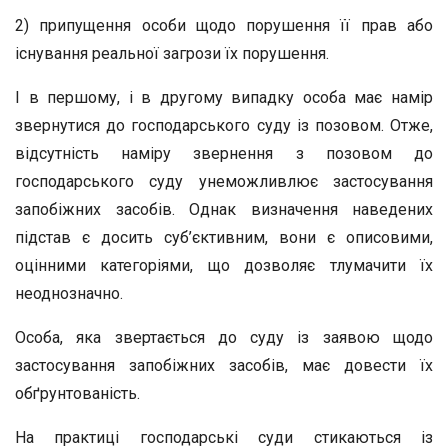
2) припущення особи щодо порушення її прав або
існування реальної загрози їх порушення.
І в першому, і в другому випадку особа має намір
звернутися до господарського суду із позовом. Отже,
відсутність наміру звернення з позовом до
господарського суду унеможливлює застосування
запобіжних засобів. Однак визначення наведених
підстав є досить суб’єктивним, вони є описовими,
оцінними категоріями, що дозволяє тлумачити їх
неоднозначно.
Особа, яка звертається до суду із заявою щодо
застосування запобіжних засобів, має довести їх
обґрунтованість.
На практиці господарські суди стикаються із