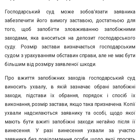
Господарський суд може зобов’язати заявника
забезпечити його вимогу заставою, достатньою для
того, щоб запобігти зловживанню запобіжними
заходами, яка вноситься на депозит господарського
суду. Розмір застави визначається господарським
судом з урахуванням обставин справи, але не має бути
більшим від розміру заявленої шкоди.
Про вжиття запобіжних заходів господарський суд
виносить ухвалу, в якій зазначає обрані запобіжні
заходи, підстави їх обрання, порядок і спосіб їх
виконання, розмір застави, якщо така призначена. Копії
ухвали надсилаються заявнику та особі, щодо якої
мають бути вжиті запобіжні заходи негайно після її
винесення. У разі винесення ухвали за участю
заявника без повідомлення особи, щодо якої просять