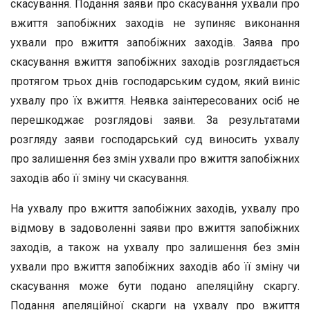
скасування. Подання заяви про скасування ухвали про
вжиття запобіжних заходів не зупиняє виконання
ухвали про вжиття запобіжних заходів. Заява про
скасування вжиття запобіжних заходів розглядається
протягом трьох днів господарським судом, який виніс
ухвалу про їх вжиття. Неявка заінтересованих осіб не
перешкоджає розглядові заяви. За результатами
розгляду заяви господарський суд виносить ухвалу
про залишення без змін ухвали про вжиття запобіжних
заходів або її зміну чи скасування.
На ухвалу про вжиття запобіжних заходів, ухвалу про
відмову в задоволенні заяви про вжиття запобіжних
заходів, а також на ухвалу про залишення без змін
ухвали про вжиття запобіжних заходів або її зміну чи
скасування може бути подано апеляційну скаргу.
Подання апеляційної скарги на ухвалу про вжиття