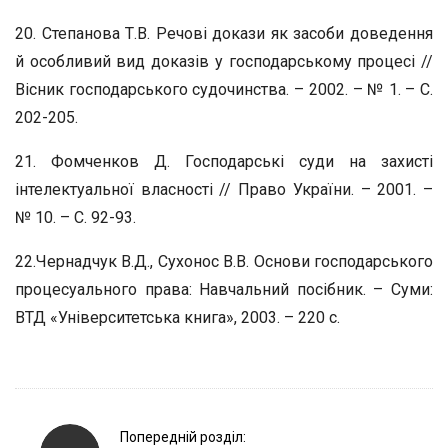
20. Степанова Т.В. Речові докази як засоби доведення
й особливий вид доказів у господарському процесі //
Вісник господарського судочинства. – 2002. – № 1. – С.
202-205.
21. Фомченков Д. Господарські суди на захисті
інтелектуальної власності // Право України. – 2001. –
№ 10. – С. 92-93.
22.Чернадчук В.Д., Сухонос В.В. Основи господарського
процесуального права: Навчальний посібник. – Суми:
ВТД «Університетська книга», 2003. – 220 с.
P
Попередній розділ: