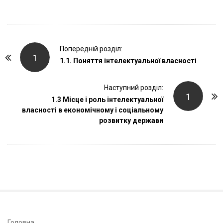
P
Попередній розділ:
1
o
1.1. Поняття інтелектуальної власності
s
t
Наступний розділ:
1
1.3 Місце і роль інтелектуальної
N
власності в економічному і соціальному
a
розвитку держави
v
i
g
a
t
i
o
Головна