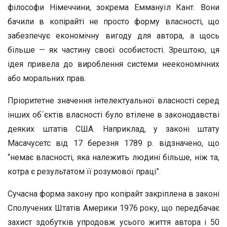
філософи Німеччини, зокрема Еммануїл Кант. Вони
бачили в копірайті не просто форму власності, що
забезпечує економічну вигоду для автора, а щось
більше — як частину своєї особистості. Зрештою, ця
ідея привела до вироблення системи неекономічних
або моральних прав.
Пріоритетне значення інтелектуальної власності серед
інших об´єктів власності було втілене в законодавстві
деяких штатів США. Наприклад, у законі штату
Масачусетс від 17 березня 1789 р. відзначено, що
“немає власності, яка належить людині більше, ніж та,
котра є результатом її розумової праці”.
Сучасна форма закону про копірайт закріплена в законі
Сполучених Штатів Америки 1976 року, що передбачає
захист здобутків упродовж усього життя автора і 50