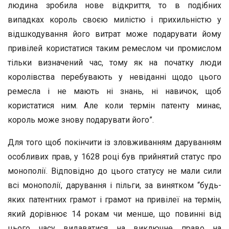
людина зробила нове відкриття, то в подібних
випадках король своєю милістю і прихильністю у
відшкодування його витрат може подарувати йому
привілей користатися таким ремеслом чи промислом
тільки визначений час, тому як на початку люди
королівства перебувають у невіданні щодо цього
ремесла і не мають ні знань, ні навичок, щоб
користатися ним. Але коли термін патенту минає,
король може знову подарувати його”.
Для того щоб покінчити із зловживанням даруванням
особливих прав, у 1628 році був прийнятий статус про
монополії. Відповідно до цього статусу не мали сили
всі монополії, дарування і пільги, за винятком “будь-
яких патентних грамот і грамот на привілеї на термін,
який дорівнює 14 рокам чи менше, що повинні від
цього часу видаватися на виключне право на