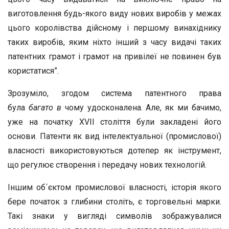
виготовлення будь-якого виду нових виробів у межах
цього королівства дійсному і першому винахіднику
таких виробів, яким ніхто інший з часу видачі таких
патентних грамот і грамот на привілеї не повинен був
користатися”.
Зрозуміло, згодом система патентного права
була
багато в
чому удосконалена. Але, як ми бачимо,
уже на початку XVII століття були закладені його
основи. Патенти як вид інтелектуальної (промислової)
власності використовуються дотепер як інструмент,
що регулює створення і передачу нових технологій.
Іншим об´єктом промислової власності, історія якого
бере початок з глибини століть, є торговельні марки.
Такі знаки у вигляді символів зображувалися