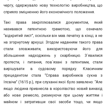
чергу, одержувало нову технологію виробництва, що
сприяло зміцненню його економічного положення.
Такі права закріплювалися документом, який
називався патентною грамотою, що означало
“відкритий лист”, оскільки він мав печатку в кінці, а не
на згорнутому аркуші. Згодом наданням такого права
стали зловживати, використовуючи його для
збільшення надходжень у скарбницю. З´явилися
протести, і питання, пов´язані з патентами, стали
вирішувати в судовому порядку. Класичним
прецедентом стала “Справа виробників сукна з
Іпсвіча” (1615 р.), при слуханні якої було заявлено: “Але
якщо людина привнесла в королівство новий винахід
або нове ремесло, ризикуючи при цьому життям і
майном і затративши свої засоби тощо, чи якщо