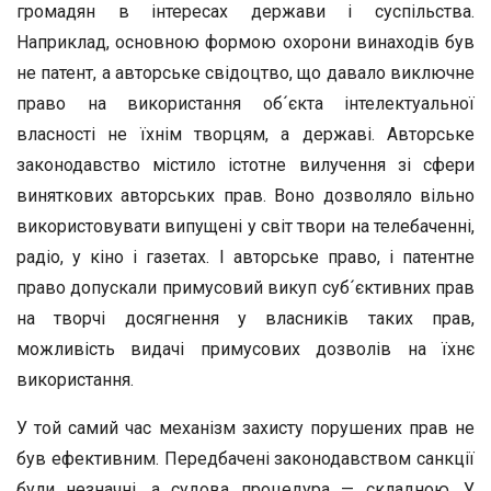
громадян в інтересах держави і суспільства.
Наприклад, основною формою охорони винаходів був
не патент, а авторське свідоцтво, що давало виключне
право на використання об´єкта інтелектуальної
власності не їхнім творцям, а державі. Авторське
законодавство містило істотне вилучення зі сфери
виняткових авторських прав. Воно дозволяло вільно
використовувати випущені у світ твори на телебаченні,
радіо, у кіно і газетах. І авторське право, і патентне
право допускали примусовий викуп суб´єктивних прав
на творчі досягнення у власників таких прав,
можливість видачі примусових дозволів на їхнє
використання.
У той самий час механізм захисту порушених прав не
був ефективним. Передбачені законодавством санкції
були незначні, а судова процедура — складною. У