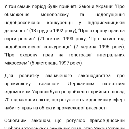
У той самий період були прийняті Закони України: “Про
обмеження монополізму та недопущення
недобросовісної конкуренції у підприємницькій
діяльності” (18 грудня 1992 року), “Про охорону прав на
сорти рослин” (21 квітня 1993 року, “Про захист від
недобросовісної конкуренції” (7 червня 1996 року),
“Про охорону прав на топографії інтегральних
мікросхем” (5 листопада 1997 року).
Для розвитку зазначеного законодавства про
промислову власність Державним патентним
відомством України було розроблено і прийнято понад
70 підзаконних актів, що регулюють відносини у сфері
набуття прав на об´єкти промислової власності.
Основним законом, що регулює правовідносини
у
сфері авторських і суміжних прав, став Закон України