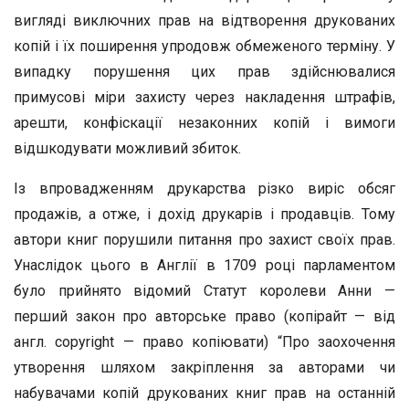
вигляді виключних прав на відтворення друкованих
копій і їх поширення упродовж обмеженого терміну. У
випадку порушення цих прав здійснювалися
примусові міри захисту через накладення штрафів,
арешти, конфіскації незаконних копій і вимоги
відшкодувати можливий збиток.
Із впровадженням друкарства різко виріс обсяг
продажів, а отже, і дохід друкарів і продавців. Тому
автори книг порушили питання про захист своїх прав.
Унаслідок цього в Англії в 1709 році парламентом
було прийнято відомий Статут королеви Анни —
перший закон про авторське право (копірайт — від
англ. соруright — право копіювати) “Про заохочення
утворення шляхом закріплення за авторами чи
набувачами копій друкованих книг прав на останній