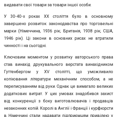
видавати свої товари за товари іншої особи.
У 30-40-х роках XX століття було в основному
завершено розвиток законодавства про торговельні
марки (Німеччина, 1936 рік; Британія, 1938 рік; США,
1946 рік). Ці закони в основних рисах не втратили
чинності і на сьогодні.
Ключовим моментом у розвитку авторського права
став винахід друкувального верстата винахідником
Гуттенбергом у XV столітті, що уможливило
копіювання літератури механічним способом, а не
переписуванням від руки. Однак це вимагало великих
додаткових витрат. У цих умовах знадобився захист
від конкуренції з боку виготовлювачів і продавців
незаконних копій. Королі в Англії і Франції і курфюрсти
в Німеччині стали надавати підприємцям привілею у