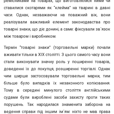
ремісниками на товарах, що виготовлялися ними чи
ставилися скотарями як “клейма” на тварині в давні
часи. Однак, незважаючи на поважний вік, вони
реалізували важливий елемент законодавства про
товарні знаки, що діє донині, а саме: фіксували зв´язок
між товаром і виробником.
Термін “товарні знаки” (торговельні марки) почали
вживати тільки в XIX столітті. З цього самого часу вони
стали виконувати значну роль у поширенні товарів,
доведенні їх до покупця, розширенні торгівлі. Однак
чим ширше застосовували торговельні марки, тим
більше було випадків їх незаконного копіювання.
Тому в середині минулого століття англійськими
судами були вироблені засоби захисту проти таких
порушень. Так народилася знаменита заборона на
ведення справи під іншим ім´ям: ніхто не мав права