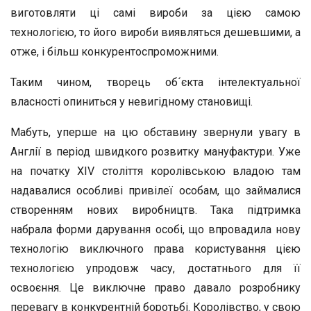
виготовляти ці самі вироби за цією самою
технологією, то його вироби виявляться дешевшими, а
отже, і більш конкурентоспроможними.
Таким чином, творець об´єкта інтелектуальної
власності опиниться у невигідному становищі.
Мабуть, уперше на цю обставину звернули увагу в
Англії в період швидкого розвитку мануфактури. Уже
на початку XIV століття королівською владою там
надавалися особливі привілеї особам, що займалися
створенням нових виробництв. Така підтримка
набрала форми дарування особі, що впровадила нову
технологію виключного права користування цією
технологією упродовж часу, достатнього для її
освоєння. Це виключне право давало розробнику
перевагу в конкурентній боротьбі. Королівство, у свою