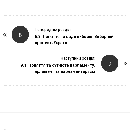
P
Попередній розділ:
8
o
8.3. Поняття та види виборів. Виборчий
процес в Україні
s
t
Наступний розділ:
N
9
9.1. Поняття та сутність парламенту.
a
Парламент та парламентаризм
v
i
g
a
t
i
o