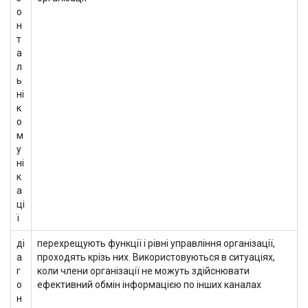
о
н
т
а
л
ь
ні
к
о
м
у
ні
к
а
ці
ї
ді
перехрещують функції і рівні управління організації,
а
проходять крізь них. Використовуються в ситуаціях,
г
коли члени організації не можуть здійснювати
о
ефективний обмін інформацією по інших каналах
н