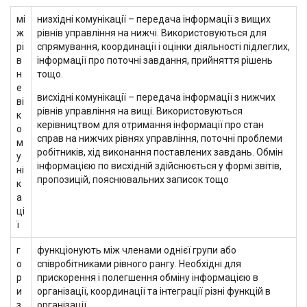
мі
низхідні комунікації – передача інформації з вищих
ж
рівнів управління на нижчі. Використовуються для
рі
спрямування, координації і оцінки діяльності підлеглих,
в
інформації про поточні завдання, прийняття рішень
н
тощо.
е
висхідні комунікації – передача інформації з нижчих
ві
рівнів управління на вищі. Використовуються
к
керівництвом для отримання інформації про стан
о
справ на нижчих рівнях управління, поточні проблеми
м
робітників, хід виконання поставлених завдань. Обмін
у
інформацією по висхідній здійснюється у формі звітів,
ні
пропозицій, пояснювальних записок тощо
к
а
ці
ї
г
функціонують між членами однієї групи або
о
співробітниками рівного рангу. Необхідні для
р
прискорення і полегшення обміну інформацією в
и
організації, координації та інтеграції різні функцій в
з
організації