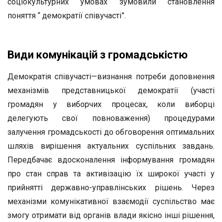
соціокультурних умовах зумовили становлення
поняття “ демократії співучасті”.
Види комунікацій з громадськістю
Демократія співучасті—визнання потреби доповнення
механізмів представницької демократії (участі
громадян у виборчих процесах, коли виборці
делегують свої повноваження) процедурами
залучення громадськості до обговорення оптимальних
шляхів вирішення актуальних суспільних завдань.
Передбачає вдосконалення інформування громадян
про стан справ та активізацію їх широкої участі у
прийнятті державно-управлінських рішень. Через
механізми комунікативної взаємодії суспільство має
змогу отримати від органів влади якісно інші рішення,