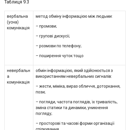
Таблиця 9.3
вербальна
метод обміну інформацією між людьми:
(усна)
– промови;
комунікація
– групові дискусії;
– розмови по телефону;
– поширення чуток тощо
невербальн
обмін інформацією, який здійснюється з
а
використанням невербальних сигналів:
комунікація
– жести, міміка, вираз обличчя, доторкання,
пози;
– погляди, частота поглядів, їх тривалість,
зміна статики та динаміки, уникнення
погляду;
– просторові та часові форми організації
спілкування