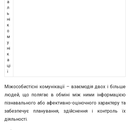
а
л
ь
ні
к
о
м
у
ні
к
а
ці
ї
Міжособистісні комунікації – взаємодія двох і більше
людей, що полягає в обміні між ними інформацією
пізнавального або афективно-оціночного характеру та
забезпечує планування, здійснення і контроль їх
діяльності.