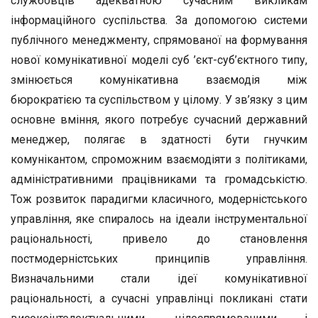
службовців адекватною сучасним викликам
інформаційного суспільства. За допомогою системи
публічного менеджменту, спрямованої на формування
нової комунікативної моделі суб ’єкт-суб’єктного типу,
змінюється комунікативна взаємодія між
бюрократією та суспільством у цілому. У зв’язку з цим
основне вміння, якого потребує сучасний державний
менеджер, полягає в здатності бути гнучким
комунікантом, спроможним взаємодіяти з політиками,
адміністративними працівниками та громадськістю.
Тож розвиток парадигми класичного, модерністського
управління, яке спиралось на ідеали інструментальної
раціональності, привело до становлення
постмодерністських принципів управління.
Визначальними стали ідеї комунікативної
раціональності, а сучасні управлінці покликані стати