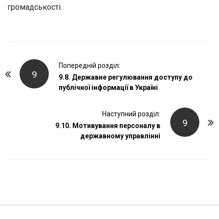
громадськості.
P
Попередній розділ:
9
o
9.8. Державне регулювання доступу до
публічної інформації в Україні
s
t
Наступний розділ:
N
9
9.10. Мотивування персоналу в
a
державному управлінні
v
i
g
a
t
i