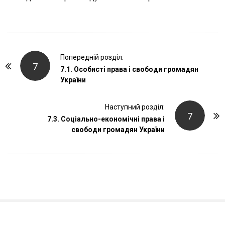
P
Попередній розділ:
7
o
7.1. Особисті права і свободи громадян
України
s
t
Наступний розділ:
N
7
7.3. Соціально-економічні права і
a
свободи громадян України
v
i
g
a
t
i
o