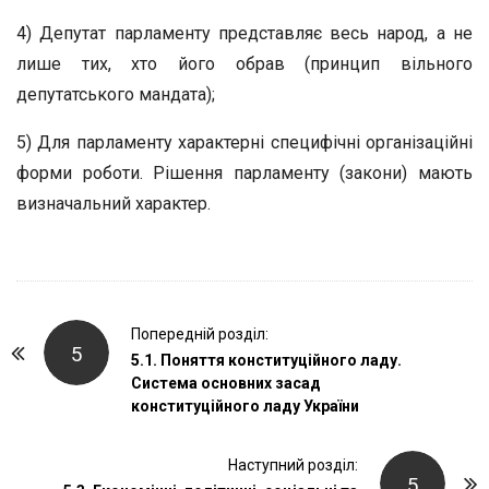
4) Депутат парламенту представляє весь народ, а не
лише тих, хто його обрав (принцип вільного
депутатського мандата);
5) Для парламенту характерні специфічні організаційні
форми роботи. Рішення парламенту (закони) мають
визначальний характер.
P
Попередній розділ:
5
o
5.1. Поняття конституційного ладу.
Система основних засад
s
конституційного ладу України
t
N
Наступний розділ:
a
5