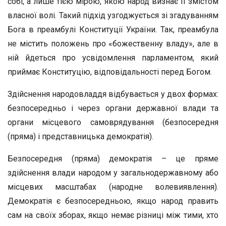
собі, а лише тією мірою, якою народ визнає її змістом
власної волі. Такий підхід узгоджується зі згадуванням
Бога в преамбулі Конституції України. Так, преамбула
не містить положень про «божественну владу», але в
ній йдеться про усвідомлення парламентом, який
приймає Конституцію, відповідальності перед Богом.
Здійснення народовладдя відбувається у двох формах:
безпосередньо і через органи державної влади та
органи місцевого самоврядування (безпосередня
(пряма) і представницька демократія).
Безпосередня (пряма) демократія – це пряме
здійснення влади народом у загальнодержавному або
місцевих масштабах (народне волевиявлення).
Демократія є безпосередньою, якщо народ править
сам на своїх зборах, якщо немає різниці між тими, хто