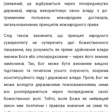
(зазвичай, це відбувається через посередництво
держави), народ використовує свою владу з до-
триманням положень міжнародних договорів,
загальновизнаних принципів міжнародного права.
Слід також зазначити, що принцип народного
суверенітету не суперечить ідеї божественного
панування, яку розуміють як пряме здійснення влади
іменем Бога або опосередковане – через його земних
намісників. Так, Бог може бути визнаним вищою
підставою та початком усього існуючого, зокрема
конституційного ладу і державної влади. Проте, Бог не
може володіти державними повноваженнями, ними
він розпоряджається через посередників своєї
божественної волі. Тобто, воля Божа як найвищий
закон має політичне і правове значення не сама по