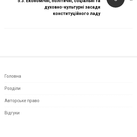
5.3. Економічні, політичні, соціальні та
v
духовно-культурні засади
i
конституційного ладу
g
a
t
i
o
n
S
Головна
i
Розділи
t
e
Авторське право
S
Відгуки
i
d
e