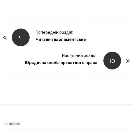
P
Попередній розділ:
Ч
o
Читання парламентське
s
t
Наступний розділ:
Ю
Юридична особа приватного права
N
a
v
i
g
a
t
i
S
Головна
o
i