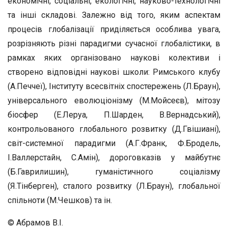
економічні, соціальні, екологічні, науково-технологічні
та інші складові. Залежно від того, яким аспектам
процесів глобалізації приділяється особлива увага,
розрізняють різні парадигми сучасної глобалістики, в
рамках яких організовано наукові колективи і
створено відповідні наукові школи: Римського клубу
(А.Печчеї), Інституту всесвітніх спостережень (Л.Браун),
універсального еволюціонізму (М.Мойсеєв), мітозу
біосфер (Е.Леруа, П.Шарден, В.Вернадський),
контрольованого глобального розвитку (Д.Гвішиані),
світ-системної парадигми (А.Г.Франк, Ф.Бродель,
І.Валлерстайн, С.Амін), дороговказів у майбутнє
(Б.Гаврилишин), гуманістичного соціалізму
(Я.Тінберген), сталого розвитку (Л.Браун), глобальної
спільноти (М.Чешков) та ін.
© Абрамов В.І.