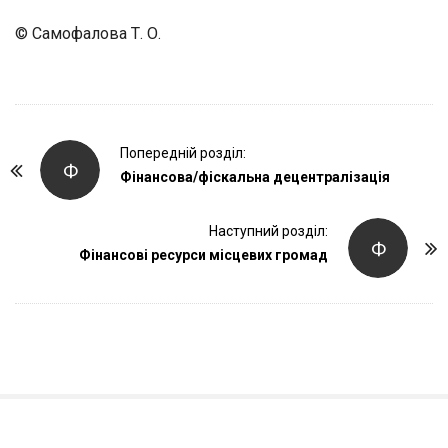
© Самофалова Т. О.
P
Попередній розділ:
Ф
o
Фінансова/фіскальна децентралізація
s
t
Наступний розділ:
Ф
Фінансові ресурси місцевих громад
N
a
v
i
g
a
t