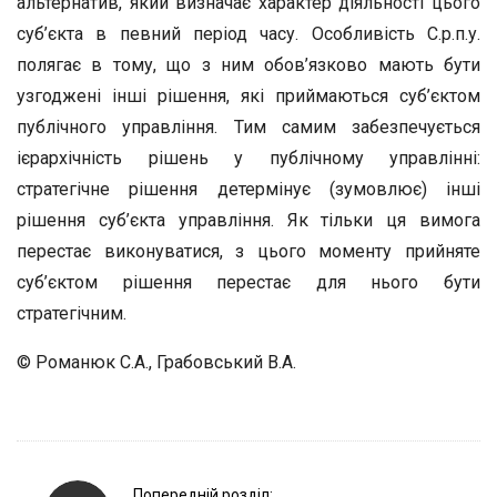
альтернатив, який визначає характер діяльності цього
суб’єкта в певний період часу. Особливість С.р.п.у.
полягає в тому, що з ним обов’язково мають бути
узгоджені інші рішення, які приймаються суб’єктом
публічного управління. Тим самим забезпечується
ієрархічність рішень у публічному управлінні:
стратегічне рішення детермінує (зумовлює) інші
рішення суб’єкта управління. Як тільки ця вимога
перестає виконуватися, з цього моменту прийняте
суб’єктом рішення перестає для нього бути
стратегічним.
© Романюк С.А., Грабовський В.А.
P
Попередній розділ: