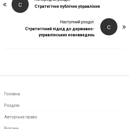
С
o
Стратегічне публічне управління
s
t
Наступний розділ:
С
Стратегічний підхід до державно-
N
управлінських нововведень
a
v
i
g
a
t
i
o
S
Головна
n
i
Розділи
t
e
Авторське право
S
Відгуки