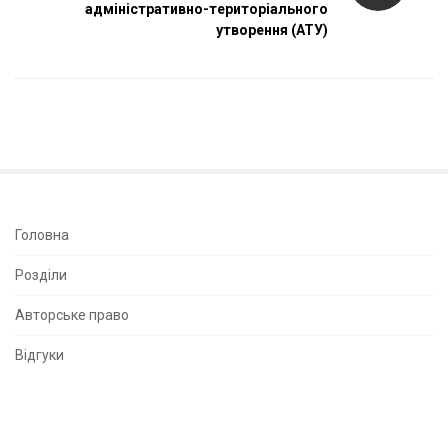
адміністративно-територіального
a
утворення (АТУ)
v
i
g
a
t
i
o
n
S
Головна
i
Розділи
t
e
Авторське право
S
Відгуки
i
d
e