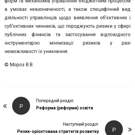
форм та механізмів управління бюджетним процесом
в умовах невизначеності, а також специфічний вид
діяльності управлінців щодо виявлення об’єктивних і
суб’єктивних чинників, що породжують ризики у сфері
публічних фінансів та застосування відповідного
інструментарію мінімізації ризиків у разі
неможливості їх уникнення.
© Мороз В.В.
P
Попередній розділ:
Р
o
Реформа (реформи) освіти
s
t
Наступний розділ:
Р
Ризик-орієнтована стратегія розвитку
N