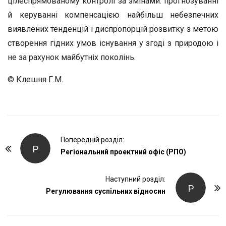
цілеспрямованому контролі за змінами: прогнозуванні
й керуванні компенсацією найбільш небезпечних
виявлених тенденцій і диспропорцій розвитку з метою
створення гідних умов існування у згоді з природою і
не за рахунок майбутніх поколінь.
© Клешня Г.М.
P
Попередній розділ:
Р
o
Регіональний проектний офіс (РПО)
s
t
Наступний розділ:
Р
Регулювання суспільних відносин
N
a
v