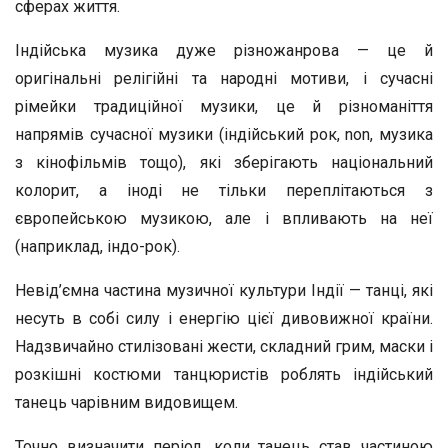
сферах життя.
Індійська музика дуже різножанрова — це й
оригінальні релігійні та народні мотиви, і сучасні
рімейки традиційної музики, це й різноманіття
напрямів сучасної музики (індійський рок, non, музика
з кінофільмів тощо), які зберігають національний
колорит, а іноді не тільки переплітаються з
європейською музикою, але і впливають на неї
(наприклад, індо-рок).
Невід’ємна частина музичної культури Індії — танці, які
несуть в собі силу і енергію цієї дивовижної країни.
Надзвичайно стилізовані жести, складний грим, маски і
розкішні костюми танцюристів роблять індійський
танець чарівним видовищем.
Точно визначити період, коли танець став частиною