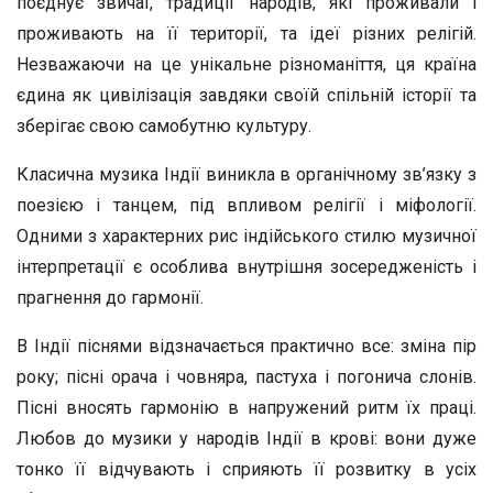
поєднує звичаї, традиції народів, які проживали і
проживають на її території, та ідеї різних релігій.
Незважаючи на це унікальне різноманіття, ця країна
єдина як цивілізація завдяки своїй спільній історії та
зберігає свою самобутню культуру.
Класична музика Індії виникла в органічному зв’язку з
поезією і танцем, під впливом релігії і міфології.
Одними з характерних рис індійського стилю музичної
інтерпретації є особлива внутрішня зосередженість і
прагнення до гармонії.
В Індії піснями відзначається практично все: зміна пір
року; пісні орача і човняра, пастуха і погонича слонів.
Пісні вносять гармонію в напружений ритм їх праці.
Любов до музики у народів Індії в крові: вони дуже
тонко її відчувають і сприяють її розвитку в усіх