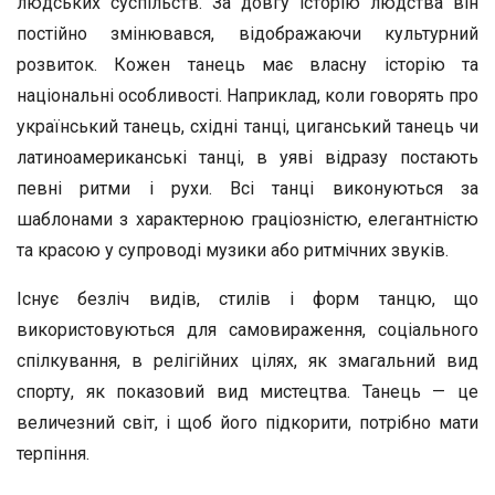
людських суспільств. За довгу історію людства він
постійно змінювався, відображаючи культурний
розвиток. Кожен танець має власну історію та
національні особливості. Наприклад, коли говорять про
український танець, східні танці, циганський танець чи
латиноамериканські танці, в уяві відразу постають
певні ритми і рухи. Всі танці виконуються за
шаблонами з характерною граціозністю, елегантністю
та красою у супроводі музики або ритмічних звуків.
Існує безліч видів, стилів і форм танцю, що
використовуються для самовираження, соціального
спілкування, в релігійних цілях, як змагальний вид
спорту, як показовий вид мистецтва. Танець — це
величезний світ, і щоб його підкорити, потрібно мати
терпіння.