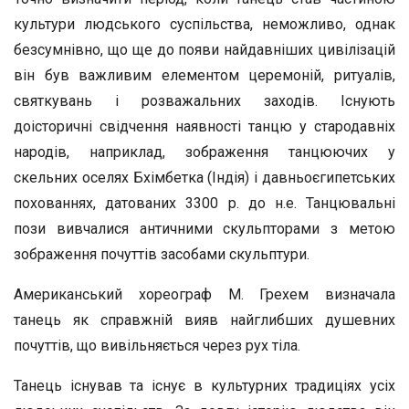
культури людського суспільства, неможливо, однак
безсумнівно, що ще до появи найдавніших цивілізацій
він був важливим елементом церемоній, ритуалів,
святкувань і розважальних заходів. Існують
доісторичні свідчення наявності танцю у стародавніх
народів, наприклад, зображення танцюючих у
скельних оселях Бхімбетка (Індія) і давньоєгипетських
похованнях, датованих 3300 р. до н.е. Танцювальні
пози вивчалися античними скульпторами з метою
зображення почуттів засобами скульптури.
Американський хореограф М. Грехем визначала
танець як справжній вияв найглибших душевних
почуттів, що вивільняється через рух тіла.
Танець існував та існує в культурних традиціях усіх