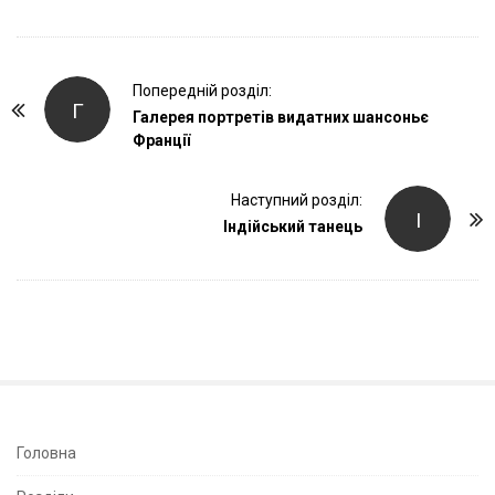
P
Попередній розділ:
Г
o
Галерея портретів видатних шансоньє
Франції
s
t
Наступний розділ:
N
І
Індійський танець
a
v
i
g
a
t
i
o
S
Головна
n
i