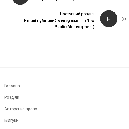
s
t
Наступний розділ:
Н
Новий публічний менеджмент (New
N
Public Menedgment)
a
v
i
g
a
t
i
o
S
Головна
n
i
Розділи
t
e
Авторське право
S
Відгуки
i