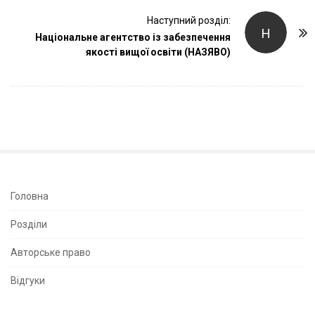
t
Наступний розділ:
N
Н
Національне агентство із забезпечення
a
якості вищої освіти (НАЗЯВО)
v
i
g
a
t
i
o
n
S
Головна
i
Розділи
t
e
Авторське право
S
Відгуки
i
d