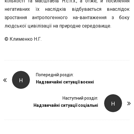
кількості та масштабів Н.с.п.х., а отже, й посилення
негативних їх наслідків відбувається внаслідок
зростання антропогенного на-вантаження з боку
людської цивілізації на природне середовище.
© Клименко Н.Г.
P
Попередній розділ:
Н
o
Надзвичайні ситуації воєнні
s
t
Наступний розділ:
Н
Надзвичайні ситуації соціальні
N
a
v
i