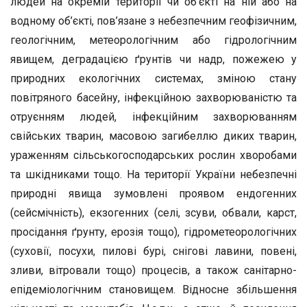
людей на окремій території чи об’єкті на ній або на
водному об’єкті, пов’язане з небезпечним геофізичним,
геологічним, метеорологічним або гідрологічним
явищем, деградацією ґрунтів чи надр, пожежею у
природних екологічних системах, зміною стану
повітряного басейну, інфекційною захворюваністю та
отруєнням людей, інфекційним захворюванням
свійських тварин, масовою загибеллю диких тварин,
ураженням сільськогосподарських рослин хворобами
та шкідниками тощо. На території України небезпечні
природні явища зумовлені проявом ендогенних
(сейсмічність), екзогенних (селі, зсуви, обвали, карст,
просідання ґрунту, ерозія тощо), гідрометеорологічних
(суховії, посухи, пилові бурі, снігові лавини, повені,
зливи, вітровали тощо) процесів, а також санітарно-
епідеміологічним становищем. Відносне збільшення