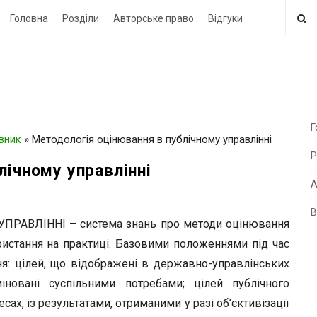
Головна
Розділи
Авторське право
Відгуки
Г
овник
»
Методологія оцінювання в публічному управлінні
i
Р
t
лічному управлінні
e
А
В
i
АВЛІННІ – система знань про методи оцінювання
d
ристання на практиці. Базовими положеннями під час
e
ня: цілей, що відображені в державно-управлінських
b
міновані суспільними потребами; цілей публічного
a
сах, із результатами, отриманими у разі об’єктивізації