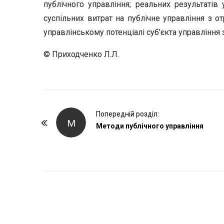
публічного управління; реальних результатів 
суспільних витрат на публічне управління з 
управлінському потенціалі суб’єкта управління 
© Приходченко Л.Л.
P
Попередній розділ:
М
o
Методи публічного управління
s
t
N
a
v
i
g