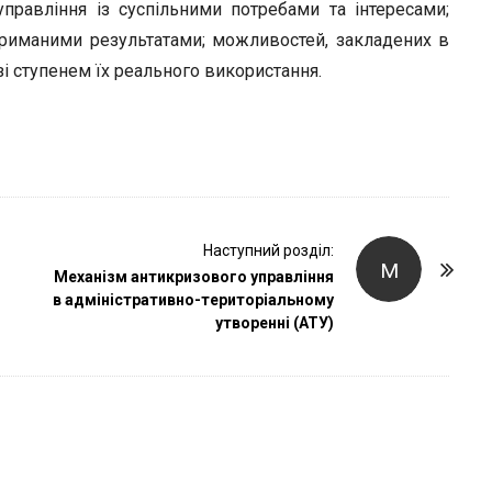
r
управління із суспільними потребами та інтересами;
отриманими результатами; можливостей, закладених в
зі ступенем їх реального використання.
Наступний розділ:
М
Механізм антикризового управління
в адміністративно-територіальному
утворенні (АТУ)