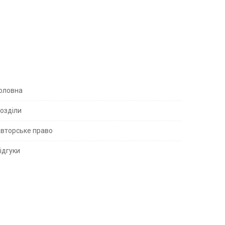
S
оловна
озділи
вторське право
S
ідгуки