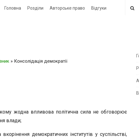
Головна
Розділи
Авторське право
Відгуки
Г
овник
»
Консолідація демократії
i
Р
t
e
А
В
i
d
якому жодна впливова політична сила не обговорює
e
ня влади;
b
a
вкорінення демократичних інститутів у суспільстві,