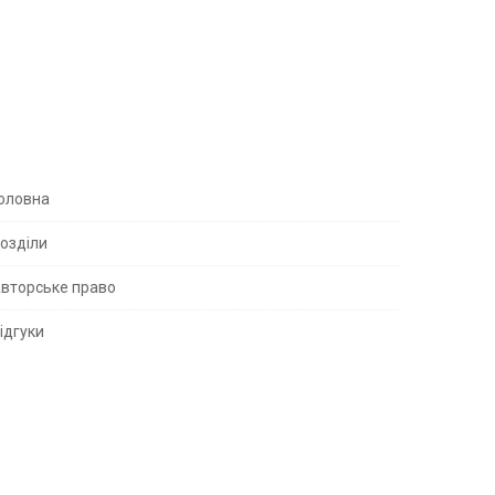
S
оловна
озділи
вторське право
S
ідгуки