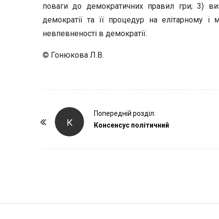
поваги до демократичних правил гри; 3) ви
демократії та її процедур на елітарному і
невпевненості в демократії.
© Гонюкова Л.В.
P
Попередній розділ:
К
o
Консенсус політичний
s
t
N
a
v
i
S
g