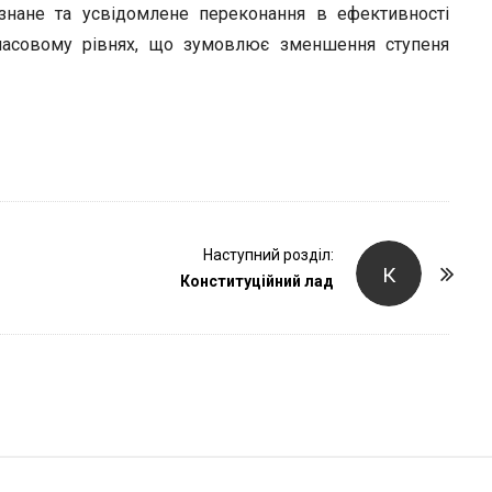
r
знане та усвідомлене переконання в ефективності
 масовому рівнях, що зумовлює зменшення ступеня
Наступний розділ:
К
Конституційний лад