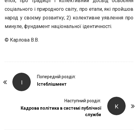
епох, про традиції і колективний досвід освоєння
соціального і природного світу, про етапи, які пройшов
народ у своєму розвитку; 2) колективне уявлення про
минуле, фундамент національної ідентичності.
© Карлова В.В.
P
Попередній розділ:
І
o
Істеблішмент
s
t
Наступний розділ:
К
Кадрова політика в системі публічної
N
служби
a
v
i