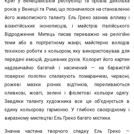
Крит у Венеціанській республіці та провів декілька
років у Венеції та Римі, що позначилося на становленні
його живописного таланту. Ель Греко зазнав впливу і
візантійських іконописців, і майстрів італійського
Відродження. Митець писав переважно на релігійні
теми або в портретному жанрі, майстерно володів
технікою роботи з кольором, яку використовував для
передачі емоцій, душевних рухів. Колорит його картин
надзвичайно багатий і насичений — на барвистій
поверхні полотен спалахують помаранчеві, червоні,
рожеві мазки різних відтінків; переливаються
оливкові, жовті, зелені і фіолетові кольори одягу.
Завдяки таланту художника все це об’єднується в
єдину кольорову гармонію. У глибоко своєрідному і
виразному мистецтві Ель Греко багато містики.
Значна частина творчого спадку Ель Греко —