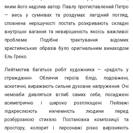
яким його наділив автор. Павлу протиставлений Петро
— весь у сумнівах та роздумах: лагідний погляд,
сповнена нерішучості постать розкривають складні
внутрішні вагання та невирішеність якоїсь важливої
проблеми. Подібне трактування відомих
християнських образів було оригінальним винаходом
Ель Греко.
Лейтмотив багатьох робіт художника — «радість у
стражданні». Обличчя героїв бліді, подовжені,
аскетичні, виражають сильне духовне напруження. Очі
немовби дивляться вглиб самих себе, посаджені
асиметрично і широко розплющені. Пейзажі
підкреслюють нікчемність людини перед
розбурханою стихією. Постановка композиції та
простору, колорит і персонажі різко вирізняють