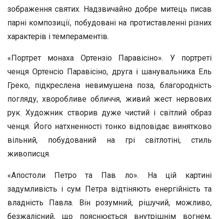
зображення святих. Надзвичайно добре митець писав
парні композиції, побудовані на протиставленні різних
характерів і темпераментів.
«Портрет монаха Ортензіо Паравісіно». У портреті
ченця Ортенсіо Паравісіно, друга і шанувальника Ель
Греко, підкреслена невимушена поза, благородність
погляду, хворобливе обличчя, живий жест нервових
рук. Художник створив дуже чистий і світлий образ
ченця. Його натхненності тонко відповідає винятково
вільний, побудований на грі світлотіні, стиль
живописця.
«Апостоли Петро та Пав ло». На цій картині
задумливість і сум Петра відтіняють енергійність та
владність Павла. Він розумний, рішучий, можливо,
безжалісний, що пояснюється внутрішнім вогнем,