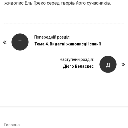
живопис Ель Греко серед творів його сучасників.
P
Попередній розділ:
Т
o
Тема 4. Видатні живописці Іспанії
s
t
Наступний розділ:
Д
Дієго Веласкес
N
a
v
i
g
a
t
i
S
Головна