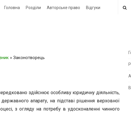
Головна
Розділи
Авторське право
Відгуки
Г
овник
»
Законотворець
i
Р
t
e
А
В
i
ередковано здійснює особливу юридичну діяльність,
d
 державного апарату, на підставі рішення верховної
e
оцесі, з огляду на потребу в удосконаленні чинного
b
a