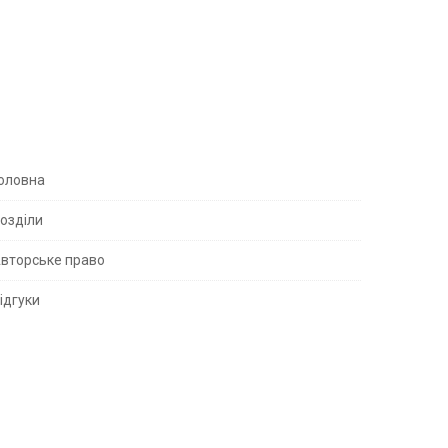
S
оловна
озділи
вторське право
S
ідгуки