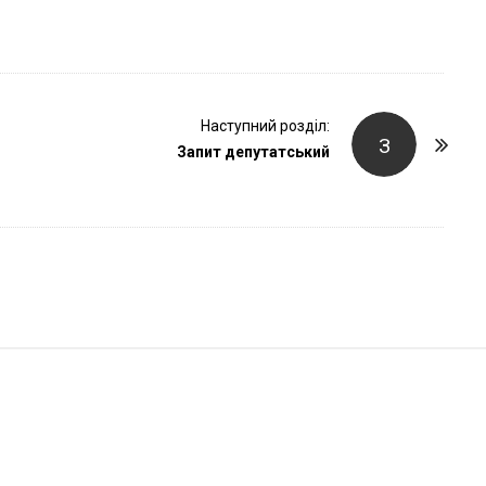
r
Наступний розділ:
З
Запит депутатський