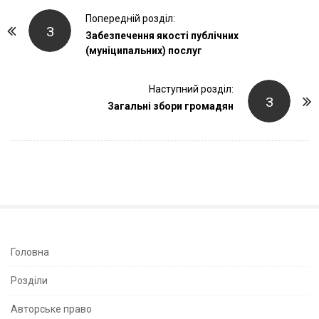
P
Попередній розділ:
З
o
Забезпечення якості публічних
(муніципальних) послуг
s
t
Наступний розділ:
N
З
Загальні збори громадян
a
v
i
g
a
t
i
o
S
Головна
n
i
Розділи
t
e
Авторське право