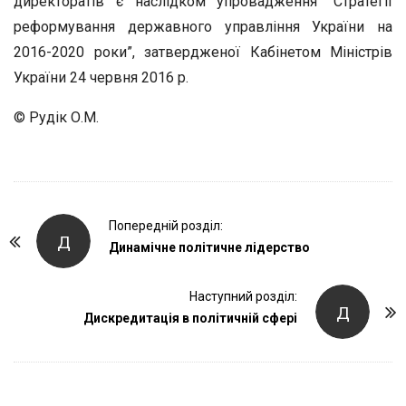
директоратів є наслідком упровадження “Стратегії
реформування державного управління України на
2016-2020 роки”, затвердженої Кабінетом Міністрів
України 24 червня 2016 р.
© Рудік О.М.
P
Попередній розділ:
Д
o
Динамічне політичне лідерство
s
t
Наступний розділ:
Д
Дискредитація в політичній сфері
N
a
v
i