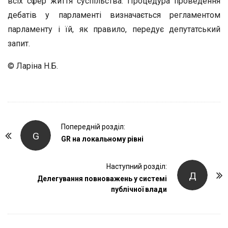
всіх сфер життя суспільства. Процедура проведення
дебатів у парламенті визначається регламентом
парламенту і їй, як правило, передує депутатський
запит.
© Ларіна Н.Б.
P
Попередній розділ:
G
o
GR на локальному рівні
s
t
Наступний розділ:
Д
Делегування повноважень у системі
N
публічної влади
a
v
i