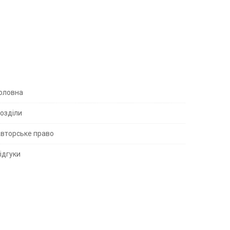
S
оловна
озділи
вторське право
S
ідгуки