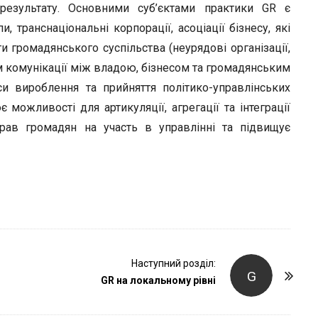
r
 результату. Основними суб’єктами практики GR є
и, транснаціональні корпорації, асоціації бізнесу, які
ти громадянського суспільства (неурядові організації,
ізм комунікації між владою, бізнесом та громадянським
и вироблення та прийняття політико-управлінських
 можливості для артикуляції, агрегації та інтеграції
 прав громадян на участь в управлінні та підвищує
Наступний розділ:
G
GR на локальному рівні