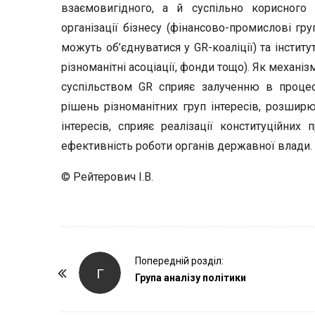
взаємовигідного, а й суспільно корисного
організації бізнесу (фінансово-промислові груп
можуть об’єднуватися у GR-коаліції) та інститу
різноманітні асоціації, фонди тощо). Як механ
суспільством GR сприяє залученню в процес
рішень різноманітних груп інтересів, розширює
інтересів, сприяє реалізації конституційних
ефективність роботи органів державної влади.
© Рейтерович І.В.
P
Попередній розділ:
Г
o
Група аналізу політики
s