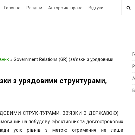
Головна
Розділи
Авторське право
Відгуки
Г
овник
»
Government Relations (GR) (зв’язки з урядовими
i
Р
t
e
А
’язки з урядовими структурами,
В
i
d
e
РЯДОВИМИ СТРУК-ТУРАМИ, ЗВ’ЯЗКИ З ДЕРЖАВОЮ) –
b
прямований на побудову ефективних та довгострокових
a
лади усіх рівнів з метою отримання не лише